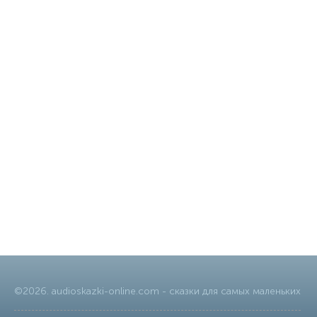
©
2026
.
audioskazki-online.com
- сказки для самых маленьких