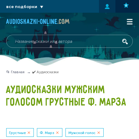
все подборки
audioskazki-online
.com
📂 Главная
✔️ Аудиосказки
АУДИОСКАЗКИ МУЖСКИМ
ГОЛОСОМ ГРУСТНЫЕ Ф. МАРЗА
Грустные
Ф. Марз
Мужской голос