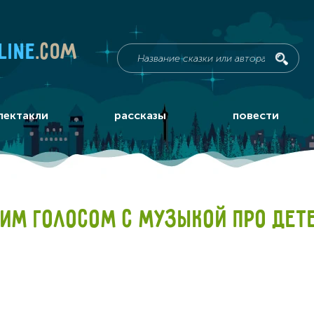
line
.com
пектакли
рассказы
повести
ИМ ГОЛОСОМ С МУЗЫКОЙ ПРО ДЕТ