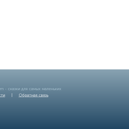
om
- сказки для самых маленьких
сти
|
Обратная связь