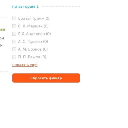
по авторам
↓
Братья Гримм (0)
С. Я. Маршак (0)
:50
Г. Х. Андерсен (0)
ом
А. С. Пушкин (0)
р.
А. М. Волков (0)
П. П. Бажов (0)
показать ещё
Сбросить фильтр