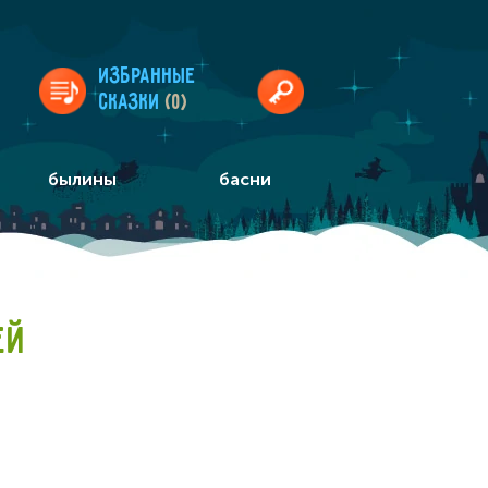
Избранные
сказки
(0)
былины
басни
ЕЙ