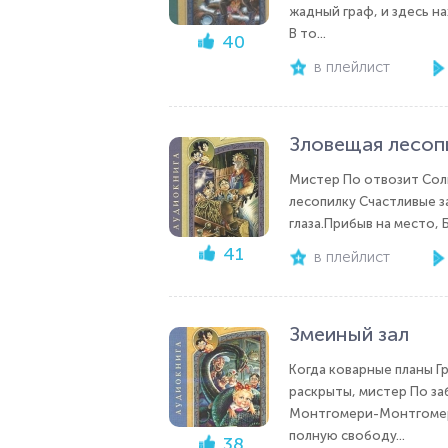
жадный граф, и здесь на
В то...
40
в плейлист
Зловещая лесоп
Мистер По отвозит Солн
лесопилку Счастливые з
глаза.Прибыв на место, 
41
в плейлист
Змеиный зал
Когда коварные планы Г
раскрыты, мистер По заб
Монтгомери-Монтгомери
полную свободу...
38