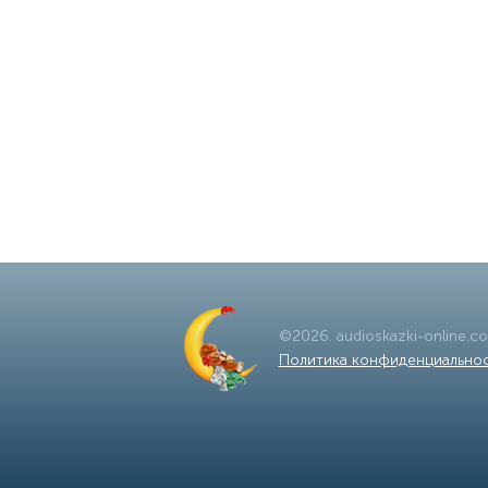
©
2026
.
audioskazki-online.c
Политика конфиденциально