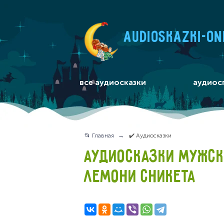
audioskazki-on
все аудиосказки
аудиос
📂 Главная
✔️ Аудиосказки
АУДИОСКАЗКИ МУЖСК
ЛЕМОНИ СНИКЕТА