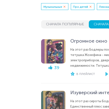
Музыкальные
Про детей
Лемон
СНАЧАЛА ПОПУЛЯРНЫЕ
СНАЧАЛА
Огромное окно
На этот раз Бодлеры по
тетушка Жозефина - мил
электроприборов, дверн
недвижимости. Тетушка
39
в плейлист
Изуверский инт
На этот раз сироты Бод
Единственный плюс заве