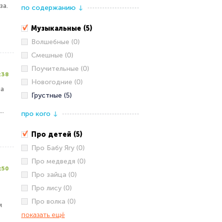
за.
по содержанию
↓
Музыкальные (5)
Волшебные (0)
Смешные (0)
Поучительные (0)
:38
Новогодние (0)
на
Грустные (5)
..
про кого
↓
Про детей (5)
Про Бабу Ягу (0)
Про медведя (0)
:50
Про зайца (0)
Про лису (0)
Про волка (0)
м
показать ещё