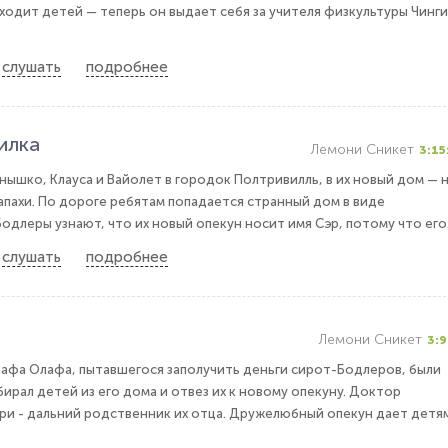
ходит детей — теперь он выдает себя за учителя физкультуры Чинги
слушать
подробнее
илка
Лемони Сникет
3:15
ышко, Клауса и Вайолет в городок Полтривилль, в их новый дом — 
апахи. По дороге ребятам попадается странный дом в виде
Бодлеры узнают, что их новый опекун носит имя Сэр, потому что его.
слушать
подробнее
Лемони Сникет
3:9
рафа Олафа, пытавшегося заполучить деньги сирот-Бодлеров, были
ирал детей из его дома и отвез их к новому опекуну. Доктор
 - дальний родственник их отца. Дружелюбный опекун дает детя