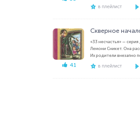
в плейлист
Скверное начал
«33 несчастья» — серия
Лемони Сникет. Она рас
Их родители внезапно п
41
в плейлист