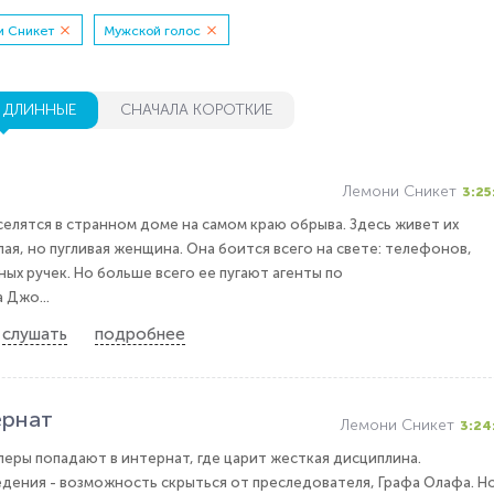
и Сникет
Мужской голос
 ДЛИННЫЕ
СНАЧАЛА КОРОТКИЕ
Лемони Сникет
3:25
селятся в странном доме на самом краю обрыва. Здесь живет их
ая, но пугливая женщина. Она боится всего на свете: телефонов,
ых ручек. Но больше всего ее пугают агенты по
 Джо...
слушать
подробнее
ернат
Лемони Сникет
3:24
леры попадают в интернат, где царит жесткая дисциплина.
дения - возможность скрыться от преследователя, Графа Олафа. Н