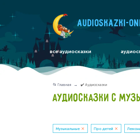
audioskazki-on
все аудиосказки
аудиос
📂 Главная
✔️ Аудиосказки
АУДИОСКАЗКИ С МУЗ
Музыкальные
Про детей
Лемон