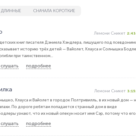
 ДЛИННЫЕ
СНАЧАЛА КОРОТКИЕ
о
Лемони Сникет
2:43
 детских книг писателя Дэниела Хэндлера, пишущего под псевдоним
сказывает историю трёх детей — Вайолет, Клауса и Солнышка Бодле
огибли при таинственном...
слушать
подробнее
илка
Лемони Сникет
3:15
ышко, Клауса и Вайолет в городок Полтривилль, в их новый дом — 
апахи. По дороге ребятам попадается странный дом в виде
Бодлеры узнают, что их новый опекун носит имя Сэр, потому что его.
слушать
подробнее