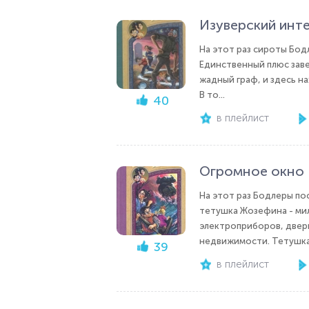
Изуверский инт
На этот раз сироты Бод
Единственный плюс заве
жадный граф, и здесь на
В то...
40
в плейлист
Огромное окно
На этот раз Бодлеры по
тетушка Жозефина - мил
электроприборов, дверн
недвижимости. Тетушка
39
в плейлист