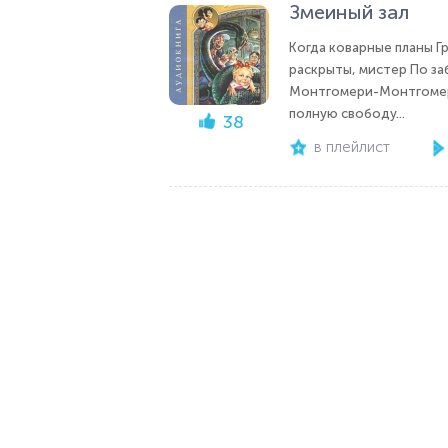
Змеиный зал
Когда коварные планы Г
раскрыты, мистер По заб
Монтгомери-Монтгомери
полную свободу...
38
в плейлист