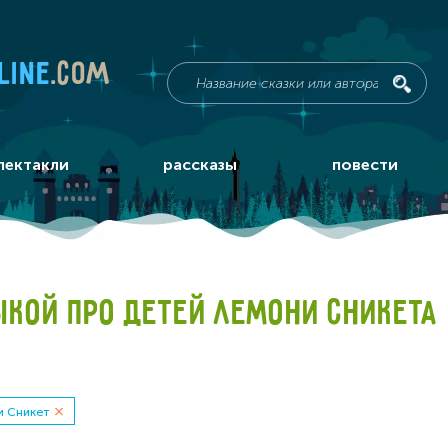
line
.com
пектакли
рассказы
повести
ЫКОЙ ПРО ДЕТЕЙ ЛЕМОНИ СНИКЕТА
и Сникет