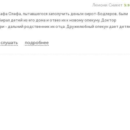
Лемони Сникет
3:9
рафа Олафа, пытавшегося заполучить деньги сирот-Бодлеров, были
ирал детей из его дома и отвез их к новому опекуну. Доктор
 - дальний родственник их отца. Дружелюбный опекун дает детя
слушать
подробнее