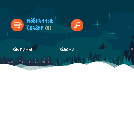
Избранные
сказки
(0)
былины
басни