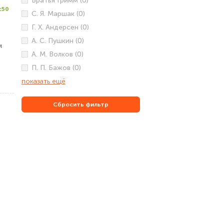
Братья Гримм (0)
:50
С. Я. Маршак (0)
Г. Х. Андерсен (0)
А. С. Пушкин (0)
м
А. М. Волков (0)
П. П. Бажов (0)
показать ещё
Сбросить фильтр