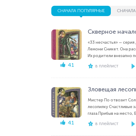
СНАЧАЛА ПОПУЛЯРНЫЕ
СНАЧАЛА
Скверное начал
«33 несчастья» — серия
Лемони Сникет. Она рас
Их родители внезапно п
41
в плейлист
Зловещая лесоп
Мистер По отвозит Солн
лесопилку Счастливые з
глаза.Прибыв на место, 
41
в плейлист