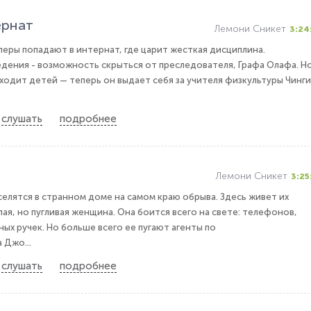
ернат
Лемони Сникет
3:24
леры попадают в интернат, где царит жесткая дисциплина.
дения - возможность скрыться от преследователя, Графа Олафа. Н
ходит детей — теперь он выдает себя за учителя физкультуры Чинги
слушать
подробнее
Лемони Сникет
3:25
селятся в странном доме на самом краю обрыва. Здесь живет их
ая, но пугливая женщина. Она боится всего на свете: телефонов,
ых ручек. Но больше всего ее пугают агенты по
 Джо...
слушать
подробнее