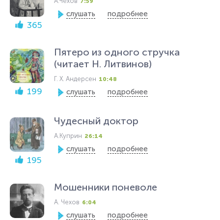
А.Чехов
7:59
слушать
подробнее
365
Пятеро из одного стручка
(читает Н. Литвинов)
Г. Х. Андерсен
10:48
199
слушать
подробнее
Чудесный доктор
А.Куприн
26:14
слушать
подробнее
195
Мошенники поневоле
А. Чехов
6:04
слушать
подробнее