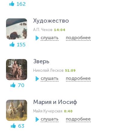
162
Художество
А.П. Чехов
14:04
слушать
подробнее
155
Зверь
Николай Лесков
51:09
слушать
подробнее
70
Мария и Иосиф
Майя Кучерская
0:40
слушать
подробнее
63