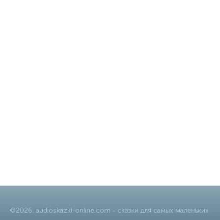
©
2026
.
audioskazki-online.com
- сказки для самых маленьких