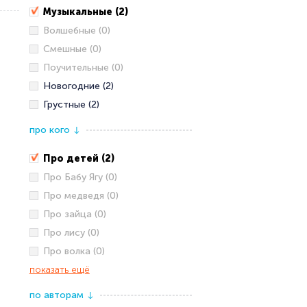
Музыкальные (2)
Волшебные (0)
Смешные (0)
Поучительные (0)
Новогодние (2)
Грустные (2)
про кого
↓
Про детей (2)
Про Бабу Ягу (0)
Про медведя (0)
Про зайца (0)
Про лису (0)
Про волка (0)
показать ещё
по авторам
↓