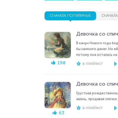
СНАЧАЛА ПОПУЛЯРНЫЕ
СНАЧАЛА
Девочка со спич
В канун Нового года бед
бы немного денег. Но ей
потому она осталась на у
198
в плейлист
Девочка со спи
Грустная рождественска
жизнь, продавая спички.
в плейлист
63