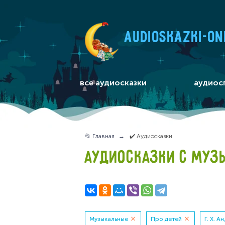
audioskazki-on
все аудиосказки
аудиос
📂 Главная
✔️ Аудиосказки
АУДИОСКАЗКИ С МУЗЫ
Музыкальные
Про детей
Г. Х. А