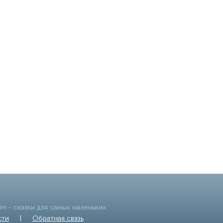
om
- сказки для самых маленьких
сти
|
Обратная связь