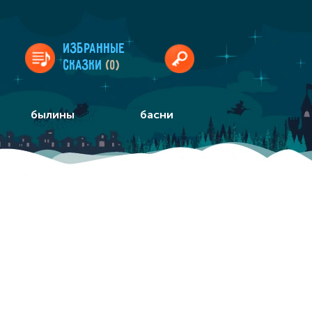
Избранные
сказки
(0)
былины
басни