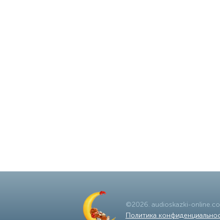
©
2026
.
audioskazki-online.c
Политика конфиденциально