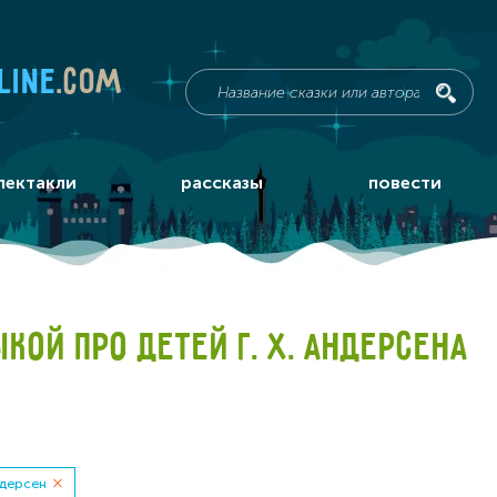
line
.com
пектакли
рассказы
повести
КОЙ ПРО ДЕТЕЙ Г. Х. АНДЕРСЕНА
ндерсен