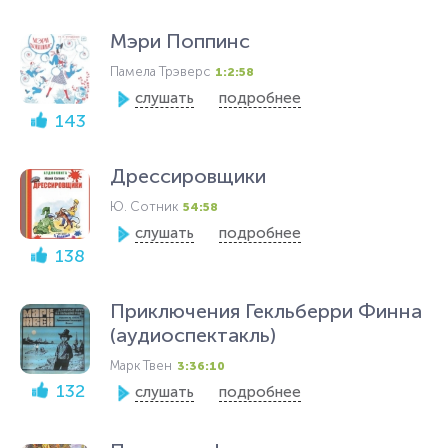
Мэри Поппинс
Памела Трэверс
1:2:58
слушать
подробнее
143
Дрессировщики
Ю. Сотник
54:58
слушать
подробнее
138
Приключения Гекльберри Финна
(аудиоспектакль)
Марк Твен
3:36:10
132
слушать
подробнее