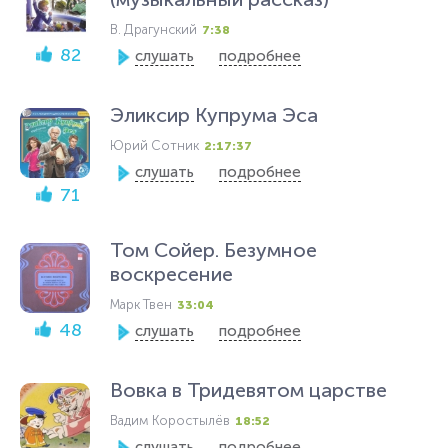
В. Драгунский
7:38
82
слушать
подробнее
Эликсир Kупрума Эса
Юрий Сотник
2:17:37
слушать
подробнее
71
Том Сойер. Безумное
воскресение
Марк Твен
33:04
48
слушать
подробнее
Вовка в Тридевятом царстве
Вадим Коростылёв
18:52
слушать
подробнее