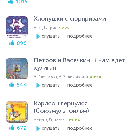
1015
Хлопушки с сюрпризами
А. К. Дитрих
33:25
слушать
подробнее
898
Петров и Васечкин: К нам едет
хулиган
В. Алеников, В. Зеликовский
48:34
844
слушать
подробнее
Карлсон вернулся
(Союзмультфильм)
Астрид Линдгрен
21:24
672
слушать
подробнее