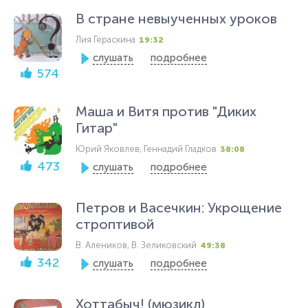
В стране невыученных уроков
Лия Гераскина
19:32
слушать
подробнее
574
Маша и Витя против "Диких
Гитар"
Юрий Яковлев, Геннадий Гладков
38:08
473
слушать
подробнее
Петров и Васечкин: Укрощение
строптивой
В. Алеников, В. Зеликовский
49:38
342
слушать
подробнее
Хоттабыч! (мюзикл)