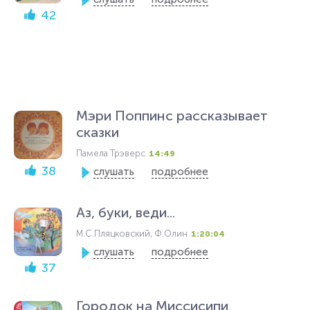
42
Мэри Поппинс рассказывает
сказки
Памела Трэверс
14:49
38
слушать
подробнее
Аз, буки, веди...
М.С.Пляцковский, Ф.Олин
1:20:04
слушать
подробнее
37
Городок на Миссисипи