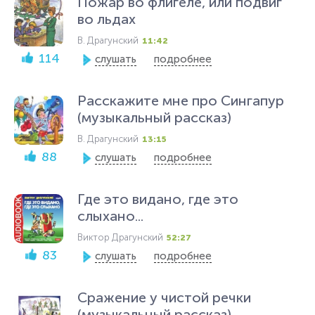
Пожар во флигеле, или подвиг
во льдах
В. Драгунский
11:42
114
слушать
подробнее
Расскажите мне про Сингапур
(музыкальный рассказ)
В. Драгунский
13:15
88
слушать
подробнее
Где это видано, где это
слыхано...
Виктор Драгунский
52:27
83
слушать
подробнее
Сражение у чистой речки
(музыкальный рассказ)