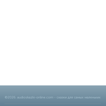
©
2026
.
audioskazki-online.com
- сказки для самых маленьких