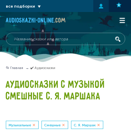
все подборки
audioskazki-online
.com
📂 Главная
✔️ Аудиосказки
АУДИОСКАЗКИ С МУЗЫКОЙ
СМЕШНЫЕ С. Я. МАРШАКА
Музыкальные
Смешные
С. Я. Маршак