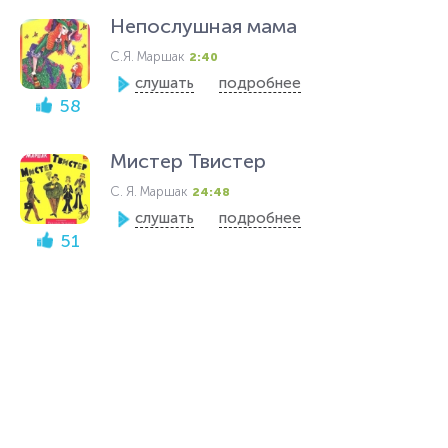
Непослушная мама
С.Я. Маршак
2:40
слушать
подробнее
58
Мистер Твистер
С. Я. Маршак
24:48
слушать
подробнее
51