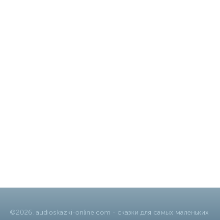
©
2026
.
audioskazki-online.com
- сказки для самых маленьких