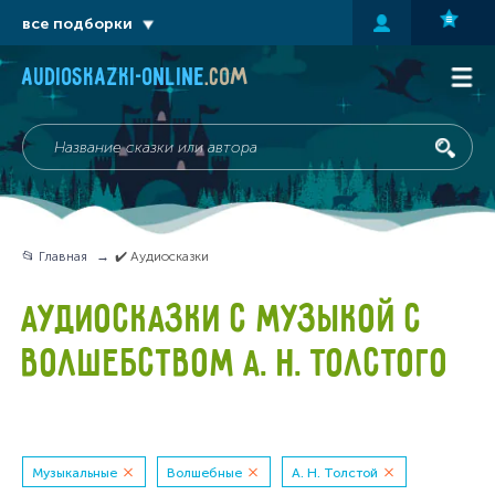
все подборки
audioskazki-online
.com
📂 Главная
✔️ Аудиосказки
АУДИОСКАЗКИ С МУЗЫКОЙ С
ВОЛШЕБСТВОМ А. Н. ТОЛСТОГО
Музыкальные
Волшебные
А. Н. Толстой