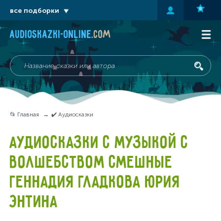
все подборки
audioskazki-online
.com
📂 Главная
✔️ Аудиосказки
АУДИОСКАЗКИ С МУЗЫКОЙ С
ВОЛШЕБСТВОМ СМЕШНЫЕ
ГЕННАДИЯ ГЛАДКОВА ЮРИЯ
ЭНТИНА