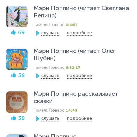
Мэри Поппинс (читает Светлана
Репина)
Памела Трэверс
3:8:57
69
слушать
подробнее
Мэри Поппинс (читает Олег
Шубин)
Памела Трэверс
6:32:17
58
слушать
подробнее
Мэри Поппинс рассказывает
сказки
Памела Трэверс
14:49
38
слушать
подробнее
Мэри Поппинс