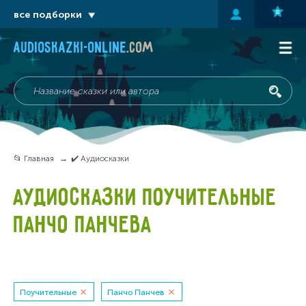
все подборки
audioskazki-online
.com
📂 Главная
✔️ Аудиосказки
АУДИОСКАЗКИ ПОУЧИТЕЛЬНЫЕ
ПАНЧО ПАНЧЕВА
Поучительные
Панчо Панчев