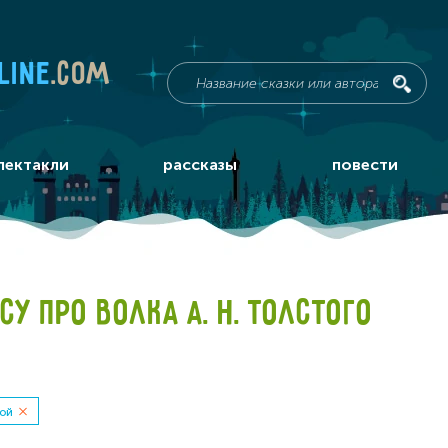
line
.com
пектакли
рассказы
повести
У ПРО ВОЛКА А. Н. ТОЛСТОГО
той