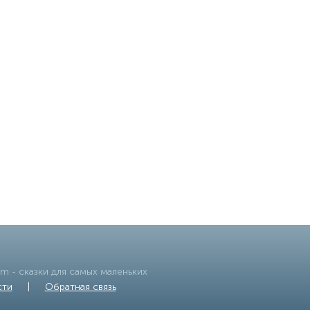
om
- сказки для самых маленьких
сти
|
Обратная связь