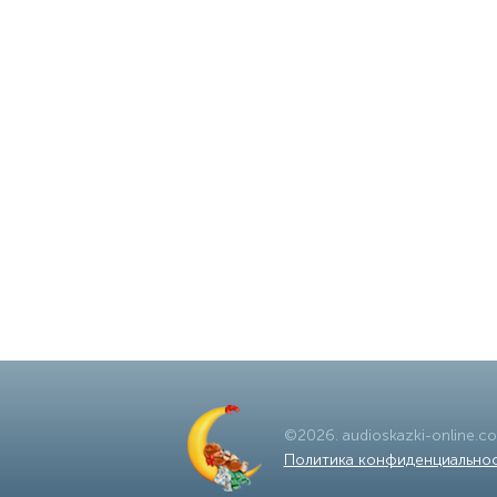
©
2026
.
audioskazki-online.c
Политика конфиденциально