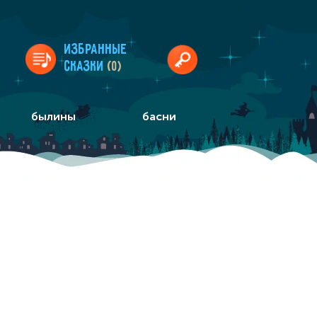
Избранные
сказки
(0)
былины
басни