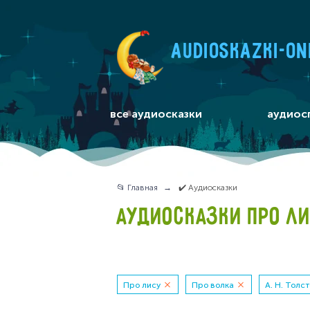
audioskazki-on
все аудиосказки
аудиос
📂 Главная
✔️ Аудиосказки
АУДИОСКАЗКИ ПРО ЛИС
Про лису
Про волка
А. Н. Толс