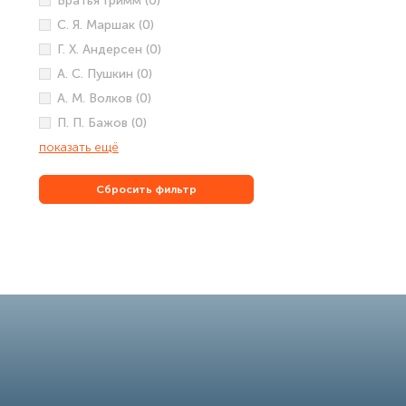
Братья Гримм (0)
С. Я. Маршак (0)
Г. Х. Андерсен (0)
А. С. Пушкин (0)
А. М. Волков (0)
П. П. Бажов (0)
показать ещё
Сбросить фильтр