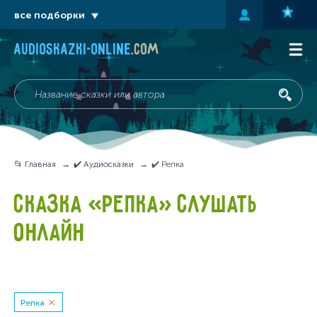
все подборки
audioskazki-online
.com
📂 Главная
✔️ Аудиосказки
✔️ Репка
СКАЗКА «РЕПКА» СЛУШАТЬ
ОНЛАЙН
Репка