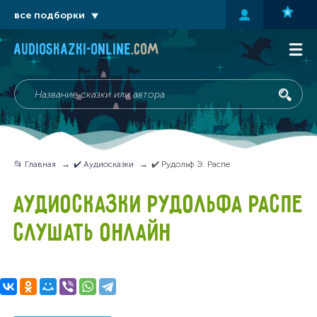
все подборки
audioskazki-online
.com
📂 Главная
✔️ Аудиосказки
✔️ Рудольф Э. Распе
АУДИОСКАЗКИ РУДОЛЬФА РАСПЕ
СЛУШАТЬ ОНЛАЙН