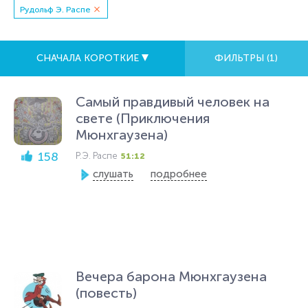
Рудольф Э. Распе
СНАЧАЛА КОРОТКИЕ
ФИЛЬТРЫ (
1
)
Самый правдивый человек на
свете (Приключения
Мюнхгаузена)
158
Р.Э. Распе
51:12
слушать
подробнее
Вечера барона Мюнхгаузена
(повесть)