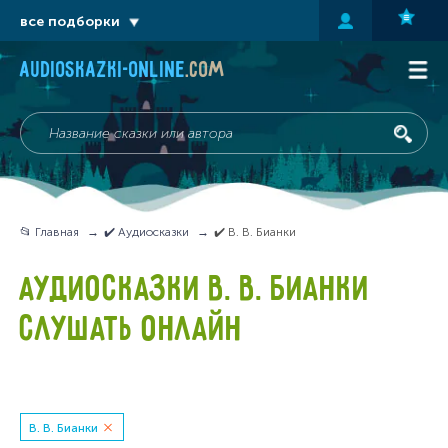
все подборки
audioskazki-online
.com
📂 Главная
✔️ Аудиосказки
✔️ В. В. Бианки
АУДИОСКАЗКИ В. В. БИАНКИ
СЛУШАТЬ ОНЛАЙН
В. В. Бианки