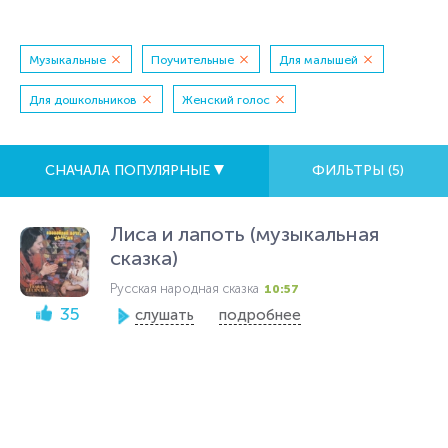
Музыкальные
Поучительные
Для малышей
Для дошкольников
Женский голос
СНАЧАЛА ПОПУЛЯРНЫЕ
ФИЛЬТРЫ (
5
)
Лиса и лапоть (музыкальная
сказка)
Русская народная сказка
10:57
35
слушать
подробнее