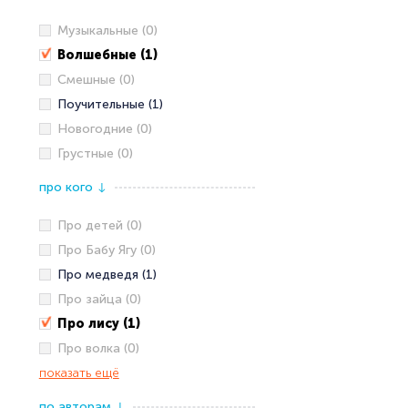
Музыкальные (0)
Волшебные (1)
Смешные (0)
Поучительные (1)
Новогодние (0)
Грустные (0)
про кого
↓
Про детей (0)
Про Бабу Ягу (0)
Про медведя (1)
Про зайца (0)
Про лису (1)
Про волка (0)
показать ещё
по авторам