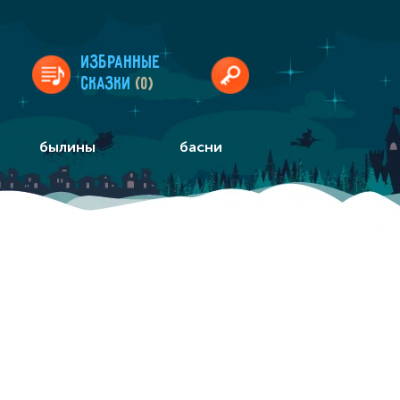
Избранные
сказки
(0)
былины
басни