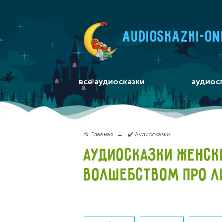
audioskazki-on
все аудиосказки
аудиос
📂 Главная
✔️ Аудиосказки
АУДИОСКАЗКИ ЖЕНСК
ВОЛШЕБСТВОМ ПРО Л