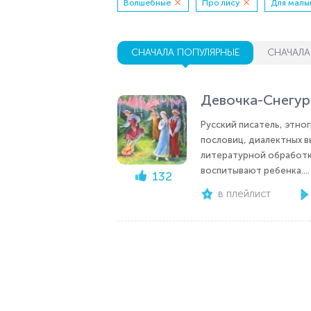
Волшебные
Про лису
Для малы
СНАЧАЛА ПОПУЛЯРНЫЕ
СНАЧАЛА
Девочка-Снегур
Русский писатель, этно
пословиц, диалектных в
литературной обработк
воспитывают ребенка....
132
в плейлист