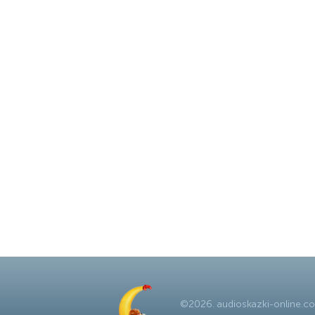
©
2026
.
audioskazki-online.c