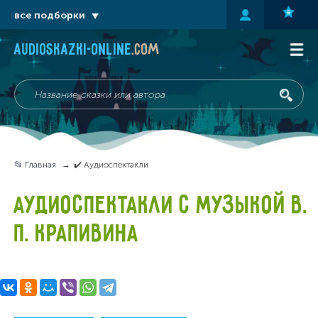
все подборки
audioskazki-online
.com
📂 Главная
✔️ Аудиоспектакли
АУДИОСПЕКТАКЛИ С МУЗЫКОЙ В.
П. КРАПИВИНА