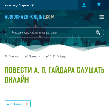
все подборки
audioskazki-online
.com
📂 Главная
✔️ Повести
✔️ А. П. Гайдар
ПОВЕСТИ А. П. ГАЙДАРА СЛУШАТЬ
ОНЛАЙН
А. П. Гайдар