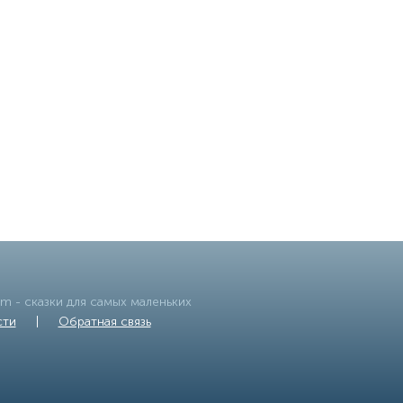
om
- сказки для самых маленьких
сти
|
Обратная связь