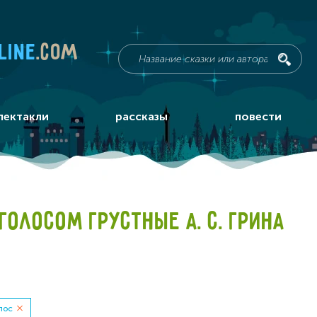
line
.com
пектакли
рассказы
повести
ОЛОСОМ ГРУСТНЫЕ А. С. ГРИНА
лос