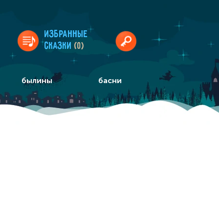
Избранные
сказки
(0)
былины
басни