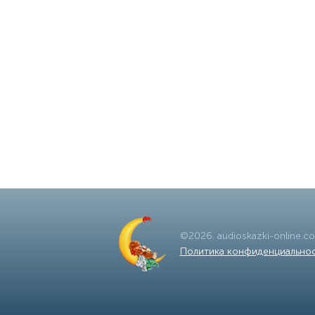
©
2026
.
audioskazki-online.c
Политика конфиденциально