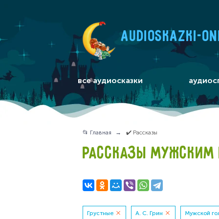
audioskazki-on
все аудиосказки
аудиос
📂 Главная
✔️ Рассказы
РАССКАЗЫ МУЖСКИМ Г
Грустные
А. С. Грин
Мужской го