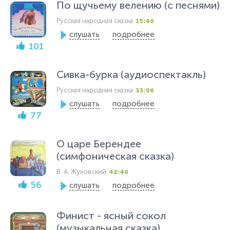
По щучьему велению (с песнями)
Русская народная сказка
15:40
слушать
подробнее
101
Сивка-бурка (аудиоспектакль)
Русская народная сказка
33:06
слушать
подробнее
77
О царе Берендее
(симфоническая сказка)
В. А. Жуковский
42:40
56
слушать
подробнее
Финист - ясный сокол
(музыкальная сказка)