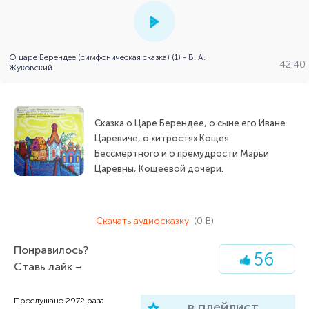
О царе Берендее (симфоническая сказка) (1) - В. А.
42:40
Жуковский
Сказка о Царе Берендее, о сыне его Иване
Царевиче, о хитростях Кощея
Бессмертного и о премудрости Марьи
Царевны, Кощеевой дочери.
Скачать аудиосказку
(0 B)
Понравилось?
56
Ставь лайк
Прослушано
2972
раза
в плейлист