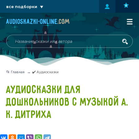
все подборки
audioskazki-online
.com
📂 Главная
✔️ Аудиосказки
АУДИОСКАЗКИ ДЛЯ
ДОШКОЛЬНИКОВ С МУЗЫКОЙ А.
К. ДИТРИХА