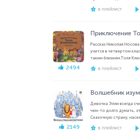
в плейлист
Приключение То
Рассказ Николая Носова
учится в четвертом клас
таким близким.Толя Клю
2494
в плейлист
Волшебник изум
Девочка Элли всегда счи
чем-то долго думать, э
Сказочную страну, насе
2149
в плейлист