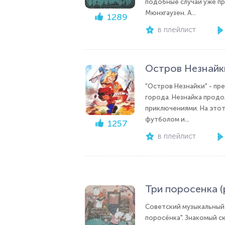
подобные случаи уже пр
Мюнхгаузен. А...
1289
в плейлист
Остров Незнайк
"Остров Незнайки" - пр
города. Незнайка прод
приключениями. На этот
футболом и...
1257
в плейлист
Три поросенка (
Советский музыкальный 
поросёнка". Знакомый с