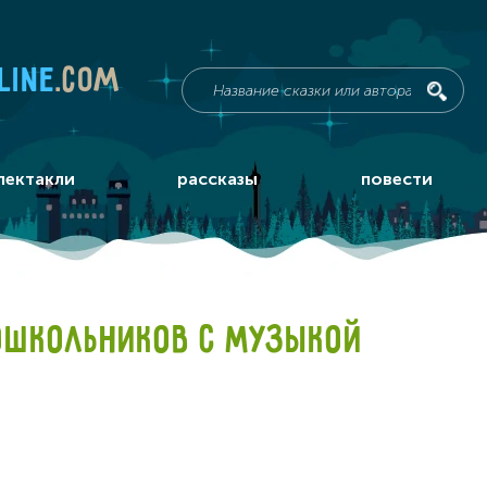
line
.com
пектакли
рассказы
повести
ОШКОЛЬНИКОВ С МУЗЫКОЙ