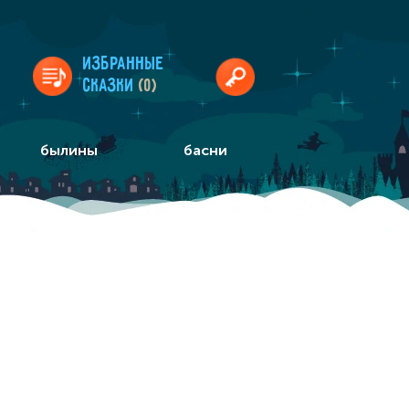
Избранные
сказки
(0)
былины
басни