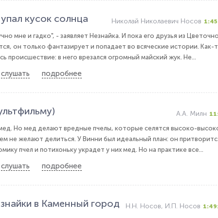
 упал кусок солнца
Николай Николаевич Носов
1:45
чно мне и гадко", - заявляет Незнайка. И пока его друзья из Цветочн
ся, он только фантазирует и попадает во всяческие истории. Как-
сь происшествие: в него врезался огромный майский жук. Не...
слушать
подробнее
ультфильму)
А.А. Милн
11
мед. Но мед делают вредные пчелы, которые селятся высоко-высок
кем не желают делиться. У Винни был идеальный план: он притворитс
мику пчел и потихоньку украдет у них мед. Но на практике все...
слушать
подробнее
знайки в Каменный город
Н.Н. Носов, И.П. Носов
1:49