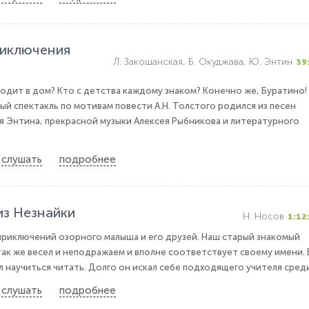
иключения
Л. Закошанская, Б. Окуджава, Ю. Энтин
39
ходит в дом? Кто с детства каждому знаком? Конечно же, Буратино!
ый спектакль по мотивам повести А.Н. Толстого родился из песен
 Энтина, прекрасной музыки Алексея Рыбникова и литературного
слушать
подробнее
з Незнайки
Н. Носов
1:12
приключений озорного малыша и его друзей. Наш старый знакомый
ак же весел и неподражаем и вполне соответствует своему имени. 
 научиться читать. Долго он искал себе подходящего учителя среди.
слушать
подробнее