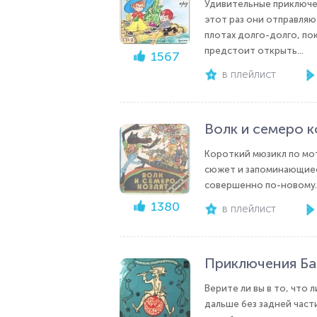
Удивительные приключе
этот раз они отправляю
плотах долго-долго, по
предстоит открыть...
1567
в плейлист
Волк и семеро к
Короткий мюзикл по мот
сюжет и запоминающиеся
совершенно по-новому.«В
1380
в плейлист
Приключения Ба
Верите ли вы в то, что
дальше без задней части