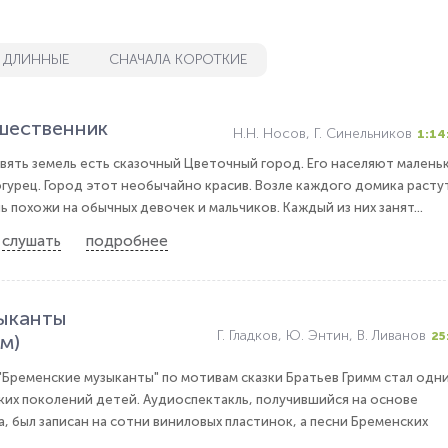
 ДЛИННЫЕ
СНАЧАЛА КОРОТКИЕ
ешественник
Н.Н. Носов, Г. Синельников
1:14
евять земель есть сказочный Цветочный город. Его населяют малень
огурец. Город этот необычайно красив. Возле каждого домика расту
ь похожи на обычных девочек и мальчиков. Каждый из них занят...
слушать
подробнее
ыканты
Г. Гладков, Ю. Энтин, В. Ливанов
25
м)
Бременские музыканты" по мотивам сказки Братьев Гримм стал одн
ких поколений детей. Аудиоспектакль, получившийся на основе
, был записан на сотни виниловых пластинок, а песни Бременских