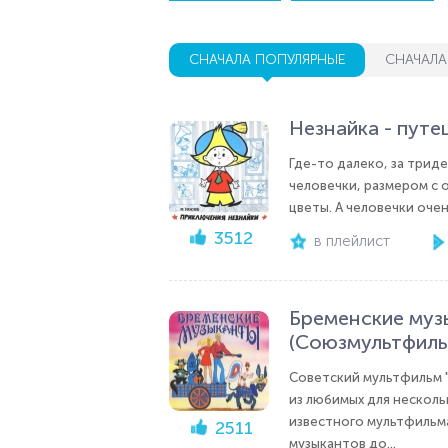
СНАЧАЛА ПОПУЛЯРНЫЕ
СНАЧАЛА
Незнайка - пут
Где-то далеко, за трид
человечки, размером с 
цветы. А человечки очен
3512
в плейлист
Бременские муз
(Союзмультфиль
Советский мультфильм "
из любимых для несколь
известного мультфильма
2511
музыкантов до...