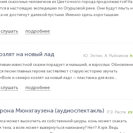
ния сказочных человечков из Цветочного города продолжаются! На
тся в настоящую экспедицию по Огурцовой реке. Они будут плыть н
ка не достигнут далекой пустыни. Именно здесь коротышкам
слушать
подробнее
озлят на новый лад
Ю. Энтин, А. Рыбников
9
ивам известной сказки порадует и малышей, и взрослых. Обновлен
 песни главных героев застявляют старую историю звучать
олк и семеро козлят на новый лад» — пластинка для всех....
слушать
подробнее
рона Мюнхгаузена (аудиоспектакль)
Р.Э. Распе
29
 лиса может выскочить из собственной шкуры, конь может скакать
 тела, а волк может вывернуться наизнанку? Нет? А зря. Ведь