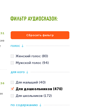
ФИЛЬТР АУДИОСКАЗОК:
:31
Сбросить фильтр
кие
голос
т
↓
Женский голос (80)
Мужской голос (94)
для кого
↓
Для малышей (40)
:36
Для дошкольников (470)
им
Для школьников (172)
по содержанию
↓