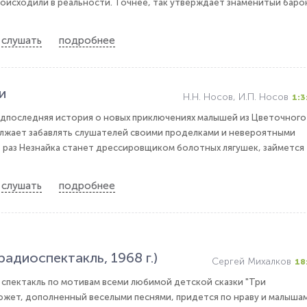
оисходили в реальности. Точнее, так утверждает знаменитый баро
слушать
подробнее
и
Н.Н. Носов, И.П. Носов
1:3
едпоследняя история о новых приключениях малышей из Цветочного
олжает забавлять слушателей своими проделками и невероятными
 раз Незнайка станет дрессировщиком болотных лягушек, займется
слушать
подробнее
радиоспектакль, 1968 г.)
Сергей Михалков
18
спектакль по мотивам всеми любимой детской сказки "Три
южет, дополненный веселыми песнями, придется по нраву и малышам