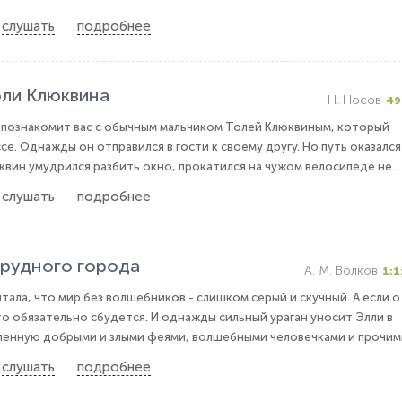
слушать
подробнее
ли Клюквина
Н. Носов
49
 познакомит вас с обычным мальчиком Толей Клюквиным, который
се. Однажды он отправился в гости к своему другу. Но путь оказался
квин умудрился разбить окно, прокатился на чужом велосипеде не...
слушать
подробнее
рудного города
А. М. Волков
1:1
тала, что мир без волшебников - слишком серый и скучный. А если о
то обязательно сбудется. И однажды сильный ураган уносит Элли в
ленную добрыми и злыми феями, волшебными человечками и прочими
слушать
подробнее