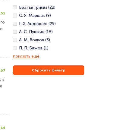
Братья Гримм (22)
:51
С. Я. Маршак (9)
ого
Г. Х. Андерсен (29)
то
А. С. Пушкин (15)
А. М. Волков (3)
П. П. Бажов (1)
показать ещё
Сбросить фильтр
:07
о в
я
:16