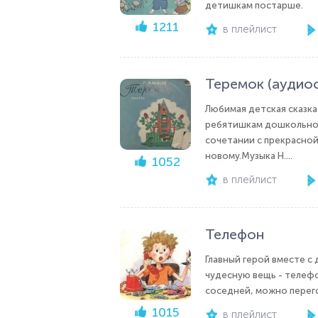
детишкам постарше.
1211
в плейлист
Теремок (аудиос
Любимая детская сказка
ребятишкам дошкольног
сочетании с прекрасной
новому.Музыка Н....
1052
в плейлист
Телефон
Главный герой вместе с
чудесную вещь - телефон
соседней, можно перего
1015
в плейлист