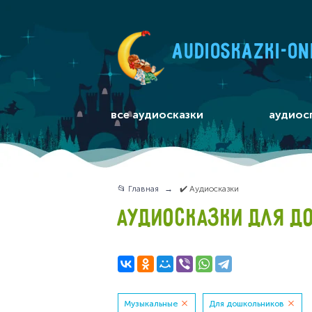
audioskazki-on
все аудиосказки
аудиос
📂 Главная
✔️ Аудиосказки
АУДИОСКАЗКИ ДЛЯ Д
Музыкальные
Для дошкольников