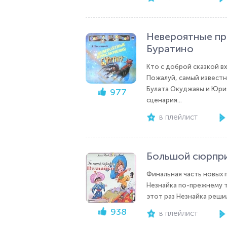
Невероятные пр
Буратино
Кто с доброй сказкой в
Пожалуй, самый известн
Булата Окуджавы и Юрия
977
сценария...
в плейлист
Большой сюрпри
Финальная часть новых 
Незнайка по-прежнему т
этот раз Незнайка решил
938
в плейлист