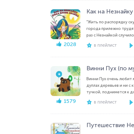
Как на Незнайку
"Жить по распорядку ску
города прилежно трудят
раз с Незнайкой случило
2028
в плейлист
Винни Пух (по м
Винни Пух очень любит 
дуплах деревьев и ни с 
тучкой, поднимется к до
1579
в плейлист
Путешествие Не