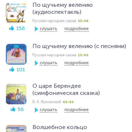
По щучьему велению
(аудиоспектакль)
Русская народная сказка
35:48
156
слушать
подробнее
По щучьему велению (с песнями)
Русская народная сказка
15:40
слушать
подробнее
101
О царе Берендее
(симфоническая сказка)
В. А. Жуковский
42:40
56
слушать
подробнее
Волшебное кольцо