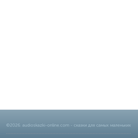
©
2026
.
audioskazki-online.com
- сказки для самых маленьких