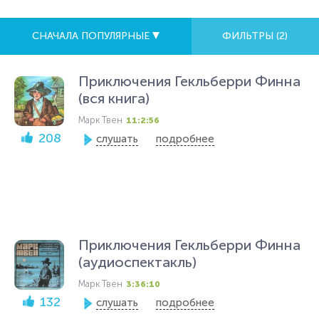
СНАЧАЛА ПОПУЛЯРНЫЕ
ФИЛЬТРЫ (
2
)
Приключения Гекльберри Финна
(вся книга)
Марк Твен
11:2:56
208
слушать
подробнее
Приключения Гекльберри Финна
(аудиоспектакль)
Марк Твен
3:36:10
132
слушать
подробнее