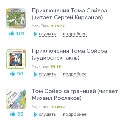
Приключения Тома Сойера
(читает Сергей Кирсанов)
Марк Твен
9:29:07
101
слушать
подробнее
Приключения Тома Сойера
(аудиоспектакль)
Марк Твен
58:38
90
слушать
подробнее
Том Сойер за границей (читает
Михаил Росляков)
Марк Твен
4:58:12
83
слушать
подробнее