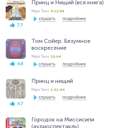
Принц и Нищий (вся книга)
Марк Твен
9:12:08
слушать
подробнее
77
Том Сойер. Безумное
воскресение
Марк Твен
33:04
48
слушать
подробнее
Принц и нищий
Марк Твен
1:31:44
слушать
подробнее
47
Городок на Миссисипи
(аудиоспектакль)