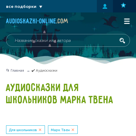
все подборки
audioskazki-online
.com
📂 Главная
✔️ Аудиосказки
АУДИОСКАЗКИ ДЛЯ
ШКОЛЬНИКОВ МАРКА ТВЕНА
Для школьников
Марк Твен