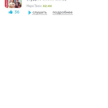
Марк Твен
42:40
36
слушать
подробнее