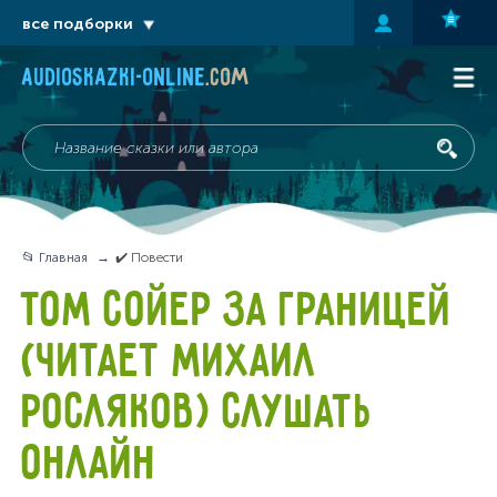
все подборки
audioskazki-online
.com
📂 Главная
✔️ Повести
ТОМ СОЙЕР ЗА ГРАНИЦЕЙ
(ЧИТАЕТ МИХАИЛ
РОСЛЯКОВ) СЛУШАТЬ
ОНЛАЙН