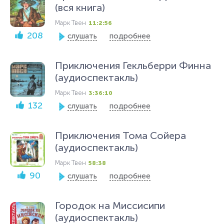
(вся книга)
Марк Твен
11:2:56
208
слушать
подробнее
Приключения Гекльберри Финна
(аудиоспектакль)
Марк Твен
3:36:10
132
слушать
подробнее
Приключения Тома Сойера
(аудиоспектакль)
Марк Твен
58:38
90
слушать
подробнее
Городок на Миссисипи
(аудиоспектакль)