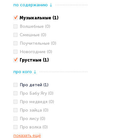
по содержанию
↓
Музыкальные (1)
Волшебные (0)
Смешные (0)
Поучительные (0)
Новогодние (0)
Грустные (1)
про кого
↓
Про детей (1)
Про Бабу Ягу (0)
Про медведя (0)
Про зайца (0)
Про лису (0)
Про волка (0)
показать ещё