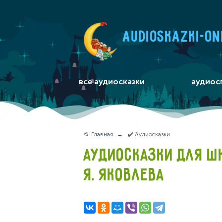
audioskazki-on
все аудиосказки
аудиос
📂 Главная
✔️ Аудиосказки
АУДИОСКАЗКИ ДЛЯ Ш
Я. ЯКОВЛЕВА