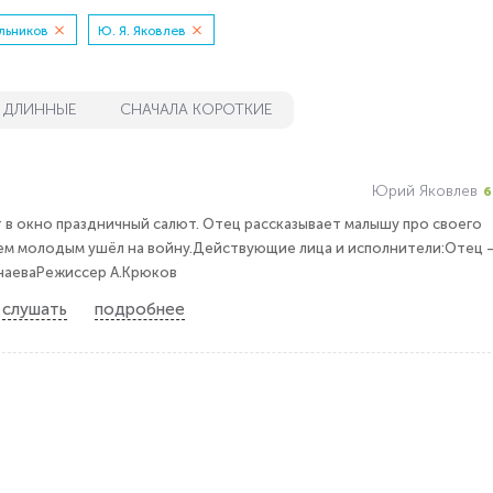
льников
Ю. Я. Яковлев
 ДЛИННЫЕ
СНАЧАЛА КОРОТКИЕ
Юрий Яковлев
6
в окно праздничный салют. Отец рассказывает малышу про своего
ем молодым ушёл на войну.Действующие лица и исполнители:Отец 
анаеваРежиссер А.Крюков
слушать
подробнее