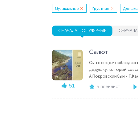
Музыкальные
Грустные
Для шко
СНАЧАЛА ПОПУЛЯРНЫЕ
СНАЧАЛА
Салют
Сын с отцом наблюдают 
дедушку, который совс
А.ПокровскийСын - Т.К
51
в плейлист