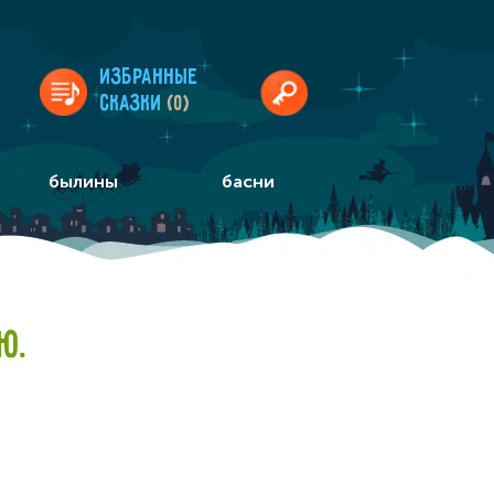
Избранные
сказки
(0)
былины
басни
Ю.