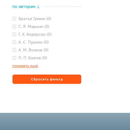
по авторам
↓
Братья Гримм (0)
С. Я. Маршак (0)
Г. Х. Андерсен (0)
А. С. Пушкин (0)
А. М. Волков (0)
П. П. Бажов (0)
показать ещё
Сбросить фильтр