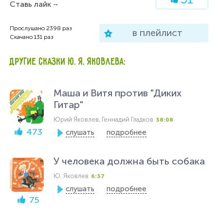
Ставь лайк
Прослушано
2398
раз
в плейлист
Скачано
131
раз
ДРУГИЕ СКАЗКИ Ю. Я. ЯКОВЛЕВА:
Маша и Витя против "Диких
Гитар"
Юрий Яковлев, Геннадий Гладков
38:08
473
слушать
подробнее
У человека должна быть собака
Ю. Яковлев
6:37
слушать
подробнее
75