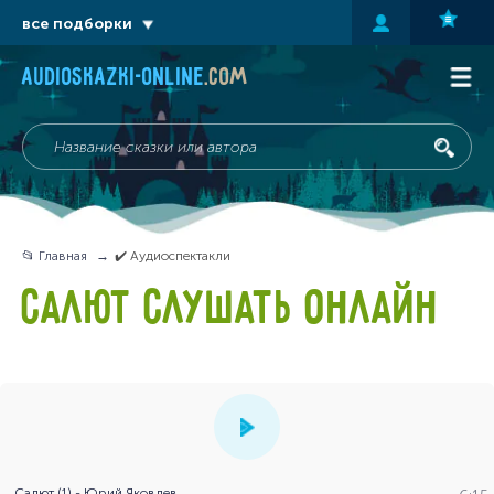
все подборки
audioskazki-online
.com
📂 Главная
✔️ Аудиоспектакли
САЛЮТ СЛУШАТЬ ОНЛАЙН
Салют (1) - Юрий Яковлев