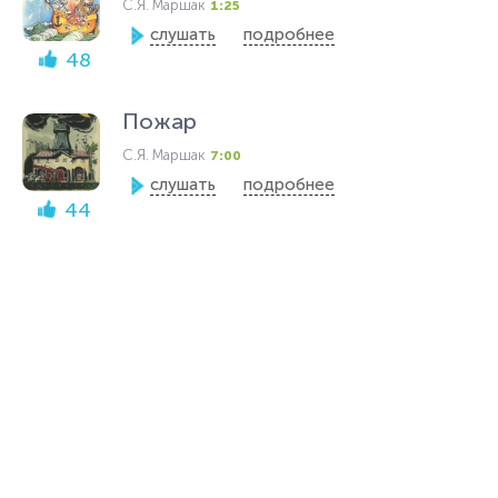
С.Я. Маршак
1:25
слушать
подробнее
48
Пожар
С.Я. Маршак
7:00
слушать
подробнее
44