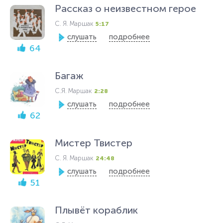
Рассказ о неизвестном герое
С. Я. Маршак
5:17
слушать
подробнее
64
Багаж
С.Я. Маршак
2:28
слушать
подробнее
62
Мистер Твистер
С. Я. Маршак
24:48
слушать
подробнее
51
Плывёт кораблик