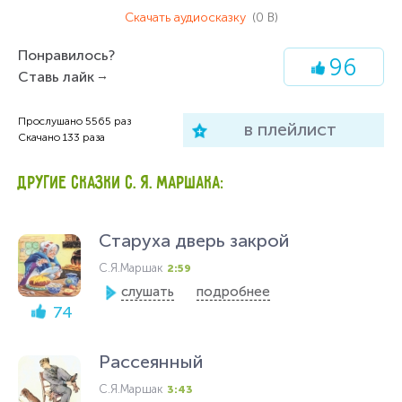
Скачать аудиосказку
(0 B)
Понравилось?
96
Ставь лайк
Прослушано
5565
раз
в плейлист
Скачано
133
раза
ДРУГИЕ СКАЗКИ С. Я. МАРШАКА:
Старуха дверь закрой
С.Я.Маршак
2:59
слушать
подробнее
74
Рассеянный
С.Я.Маршак
3:43