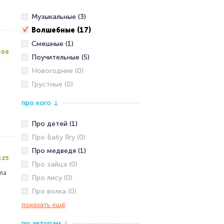
Музыкальные (3)
Волшебные (17)
Смешные (1)
:06
Поучительные (5)
й
Новогодние (0)
Грустные (0)
про кого
↓
Про детей (1)
Про Бабу Ягу (0)
Про медведя (1)
:25
Про зайца (0)
ла
Про лису (0)
Про волка (0)
показать ещё
по авторам