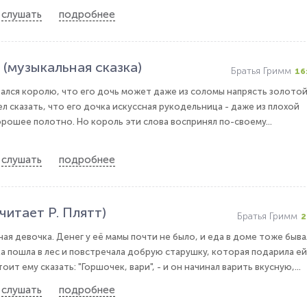
слушать
подробнее
 (музыкальная сказка)
Братья Гримм
16
ался королю, что его дочь может даже из соломы напрясть золото
л сказать, что его дочка искуссная рукодельница - даже из плохой
рошее полотно. Но король эти слова воспринял по-своему...
слушать
подробнее
читает Р. Плятт)
Братья Гримм
2
ая девочка. Денег у её мамы почти не было, и еда в доме тоже быва
 пошла в лес и повстречала добрую старушку, которая подарила ей
т ему сказать: "Горшочек, вари", - и он начинал варить вкусную,...
слушать
подробнее