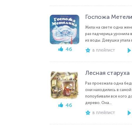
Госпожа Метел
Жила на свете одна женщ
раз падчерица уронила 
из воды. Девушка упала 
46
в плейлист
Лесная старуха
Раз проезжала одна бед
они находились в самой
попоубивали все кого до
дерево. Она...
46
в плейлист