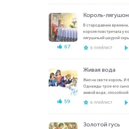
Король-лягушон
В стародавние времена,
короля повстречала у к
лягушачьей шкурой скры
67
в плейлист
Живая вода
Жил на свете король. И 
Однажды трое его сыно
живой воде, способной и
59
в плейлист
Золотой гусь