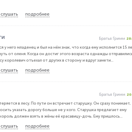
слушать
подробнее
ти
Братья Гримм
28
 у него младенец и был на нём знак, что когда ему исполнится 15 ле
уть от оленя. Когда он достиг этого возраста однажды отправились
су королевич отъехал от других в сторону и вдруг замети...
слушать
подробнее
Братья Гримм
20
еряется в лесу. По пути он встречает старушку. Он сразу понимает,
осить указать дорогу больше не у кого. Старушка предлагает ему
король должен взять в жёны её красавицу-дочь. Ему пришлось...
слушать
подробнее