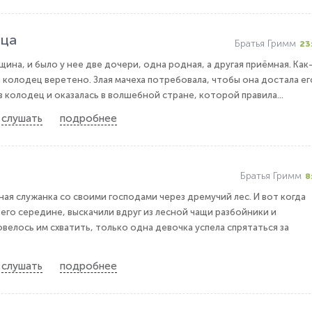
ица
Братья Гримм
23
ина, и было у нее две дочери, одна родная, а другая приёмная. Как
в колодец веретено. Злая мачеха потребовала, чтобы она достала ег
в колодец и оказалась в волшебной стране, которой правила...
слушать
подробнее
Братья Гримм
8
ная служанка со своими господами через дремучий лес. И вот когда
 его середине, выскачили вдруг из лесной чащи разбойники и
велось им схватить, только одна девочка успела спрятаться за
слушать
подробнее