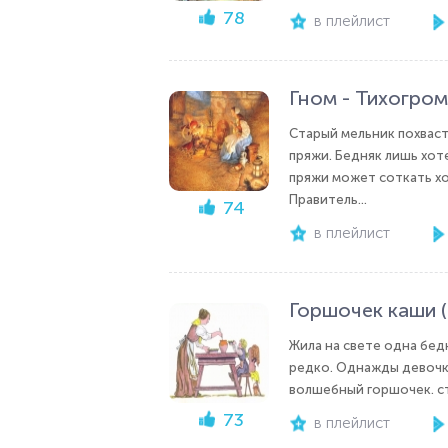
78
в плейлист
Гном - Тихогром
Старый мельник похваст
пряжи. Бедняк лишь хоте
пряжи может соткать хо
Правитель...
74
в плейлист
Горшочек каши (
Жила на свете одна бедн
редко. Однажды девочка
волшебный горшочек. стои
73
в плейлист