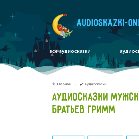
audioskazki-on
все аудиосказки
аудиос
📂 Главная
✔️ Аудиосказки
АУДИОСКАЗКИ МУЖСК
БРАТЬЕВ ГРИММ