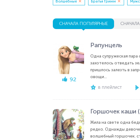
Волшебные
Братья Гримм
Мужс
СНАЧАЛА ПОПУЛЯРНЫЕ
СНАЧАЛА
Рапунцель
Одна супружеская пара 
захотелось отведать зе
пришлось залезть в запр
овощи...
92
в плейлист
Горшочек каши (
Жила на свете одна бедн
редко. Однажды девочка
волшебный горшочек. стои