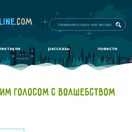
line
.com
пектакли
рассказы
повести
ИМ ГОЛОСОМ С ВОЛШЕБСТВОМ