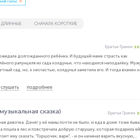
кой голос
 ДЛИННЫЕ
СНАЧАЛА КОРОТКИЕ
Братья Гримм
12
ожидала долгожданного ребёнка. И будущей маме страсть как
лёного рапунцеля из сада колдуньи, что находился неподалёку. Муж
етный сад, но, к несчастью, колдунья заметила его. И тогда взамен н
слушать
подробнее
музыкальная сказка)
Братья Гримм
2
ая девочка. Денег у её мамы почти не было, и еда в доме тоже быва
 пошла в лес и повстречала добрую старушку, которая подарила ей
т ему сказать: "Горшочек, вари", - и он начинал варить вкусную,...