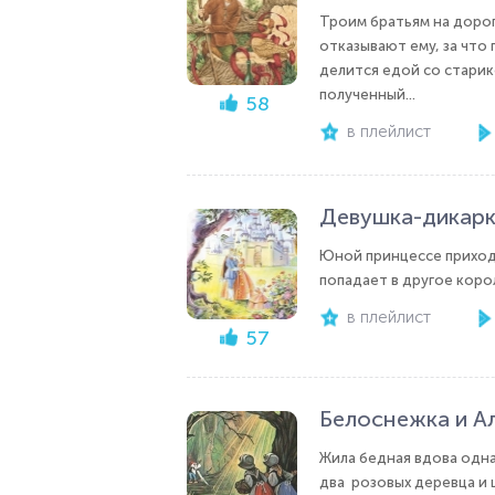
Троим братьям на дорог
отказывают ему, за что
делится едой со старик
полученный...
58
в плейлист
Девушка-дикар
Юной принцессе приходи
попадает в другое коро
в плейлист
57
Белоснежка и А
Жила бедная вдова одна 
два розовых деревца и ц