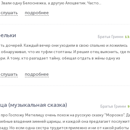
 Звали одну Белоснежка, а другую Алоцветик. Часто...
слушать
подробнее
ельки
Братья Гримм
13
ть дочерей. Каждый вечер они уходили в свою спальню и ложились
 обнаруживал, что их туфли стоптаны. И решил отец выяснить, где п
и. А тому, кто разгадает тайну, обещал отдать в жёны одну из
слушать
подробнее
а (музыкальная сказка)
Братья Гримм
9
про Госпожу Метелицу очень похож на русскую сказку "Морозко". Д
ебные владения зимней царицы, и каждой она предлагает послужит
граду. Но если одна сестра трудится прилежно и ни от какой работы