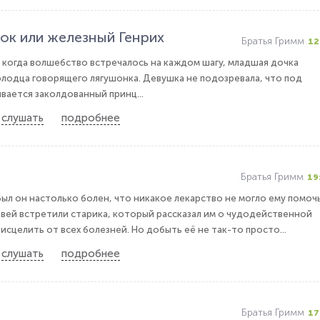
ок или железный Генрих
Братья Гримм
12
 когда волшебство встречалось на каждом шагу, младшая дочка
олодца говорящего лягушонка. Девушка не подозревала, что под
вается заколдованный принц...
слушать
подробнее
Братья Гримм
19
был он настолько болен, что никакое лекарство не могло ему помочь
вей встретили старика, который рассказал им о чудодейственной
сцелить от всех болезней. Но добыть её не так-то просто...
слушать
подробнее
Братья Гримм
17