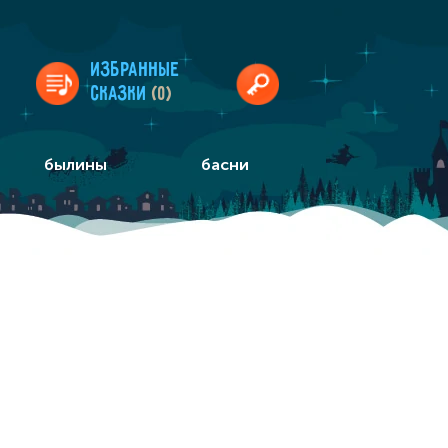
Избранные
сказки
(0)
былины
басни