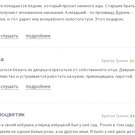
е попадается бедняк, который просит немного еды. Старшие брать
 получают мгновенное наказание. А младший - по прозвищу Дурень -
ом, и тот дарит ему волшебного золотого гуся. Этот подарок,
слушать
подробнее
ка
Братья Гримм
21
ться бежать из дворца и прятаться от собственного отца. Девушк
левство и устраивается работать на кухню, прикинувшись сиротой.
слушать
подробнее
лоцветик
Братья Гримм
22
в своей избушке,а перед избушкой был у неё сад. Росло в том саду
вели на одном белые розы, а на другом алые. И было у неё двое дет