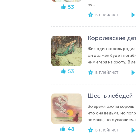
не...
53
в плейлист
Королевские де
Жил один король родился
он должен будет погибн
ним егеря на охоту. В ле
53
в плейлист
Шесть лебедей
Во время охоты король т
что она ведьма, но попр
помощь, но с условием: 
48
в плейлист