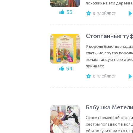
похожих на эти деревца.
55
в плейлист
Стоптанные туф
У короля было двенадца
спать, но поутру король
ночам танцуют его дочер
принцесс.
54
в плейлист
Бабушка Метелиц
Сюжет немецкой сказки 
сестры попадают в волш
ей и получить за это на