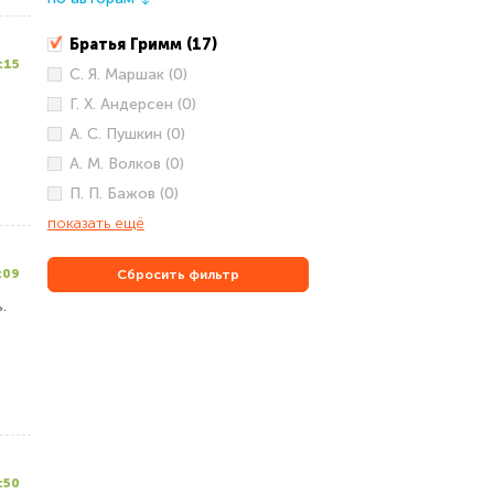
↓
Братья Гримм (17)
:15
С. Я. Маршак (0)
Г. Х. Андерсен (0)
А. С. Пушкин (0)
А. М. Волков (0)
П. П. Бажов (0)
показать ещё
:09
Сбросить фильтр
.
:50