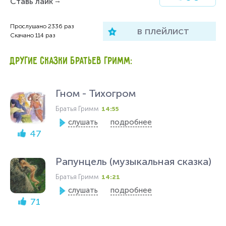
Ставь лайк
Прослушано
2336
раз
в плейлист
Скачано
114
раз
ДРУГИЕ СКАЗКИ БРАТЬЕВ ГРИММ:
Гном - Тихогром
Братья Гримм
14:55
слушать
подробнее
47
Рапунцель (музыкальная сказка)
Братья Гримм
14:21
слушать
подробнее
71