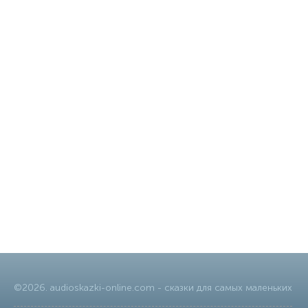
©
2026
.
audioskazki-online.com
- сказки для самых маленьких