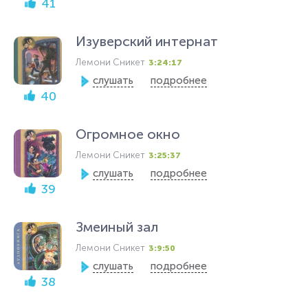
41
Изуверский интернат
Лемони Сникет
3:24:17
слушать
подробнее
40
Огромное окно
Лемони Сникет
3:25:37
слушать
подробнее
39
Змеиный зал
Лемони Сникет
3:9:50
слушать
подробнее
38