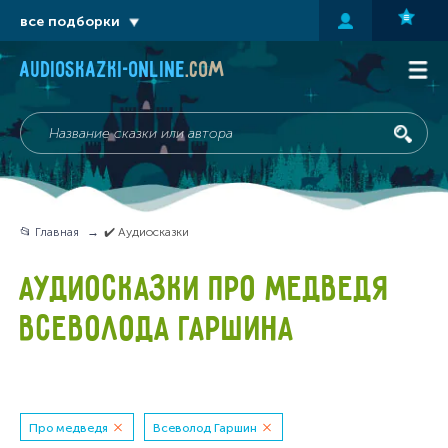
все подборки
audioskazki-online
.com
📂 Главная
✔️ Аудиосказки
АУДИОСКАЗКИ ПРО МЕДВЕДЯ
ВСЕВОЛОДА ГАРШИНА
Про медведя
Всеволод Гаршин