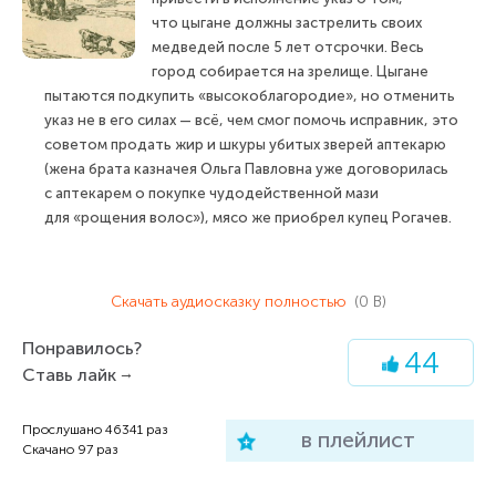
что цыгане должны застрелить своих
медведей после 5 лет отсрочки. Весь
город собирается на зрелище. Цыгане
пытаются подкупить «высокоблагородие», но отменить
указ не в его силах — всё, чем смог помочь исправник, это
советом продать жир и шкуры убитых зверей аптекарю
(жена брата казначея Ольга Павловна уже договорилась
с аптекарем о покупке чудодейственной мази
для «рощения волос»), мясо же приобрел купец Рогачев.
Скачать аудиосказку полностью
(0 B)
Понравилось?
44
Ставь лайк
Прослушано
46341
раз
в плейлист
Скачано
97
раз