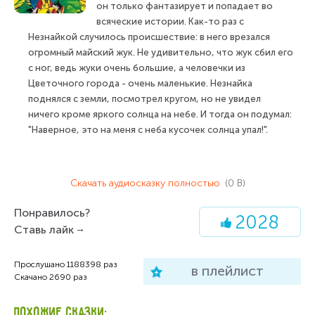
он только фантазирует и попадает во
всяческие истории. Как-то раз с
Незнайкой случилось происшествие: в него врезался
огромный майский жук. Не удивительно, что жук сбил его
с ног, ведь жуки очень большие, а человечки из
Цветочного города - очень маленькие. Незнайка
поднялся с земли, посмотрел кругом, но не увидел
ничего кроме яркого солнца на небе. И тогда он подумал:
"Наверное, это на меня с неба кусочек солнца упал!".
Скачать аудиосказку полностью
(0 B)
Понравилось?
2028
Ставь лайк
Прослушано
1188398
раз
в плейлист
Скачано
2690
раз
ПОХОЖИЕ СКАЗКИ: