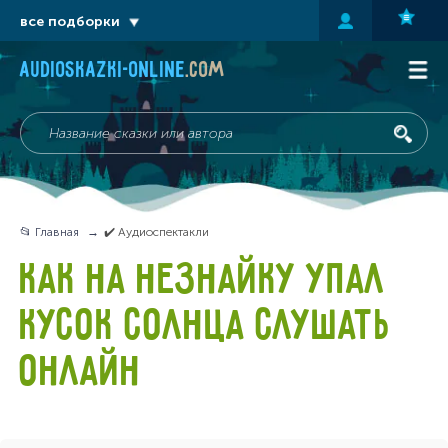
все подборки
audioskazki-online
.com
📂 Главная
✔️ Аудиоспектакли
КАК НА НЕЗНАЙКУ УПАЛ
КУСОК СОЛНЦА СЛУШАТЬ
ОНЛАЙН