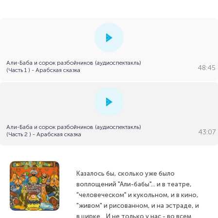
Али-Баба и сорок разбойников (аудиоспектакль)
48:45
(Часть 1 ) - Арабская сказка
Али-Баба и сорок разбойников (аудиоспектакль)
43:07
(Часть 2 ) - Арабская сказка
Казалось бы, сколько уже было
воплощений "Али-бабы"... и в театре,
"человеческом" и кукольном, и в кино,
"живом" и рисованном, и на эстраде, и
в цирке... И не только у нас - во всем