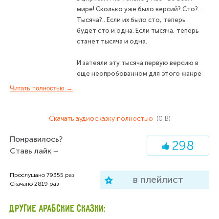
мире! Сколько уже было версий? Сто?..
Тысяча?.. Если их было сто, теперь
будет сто и одна. Если тысяча, теперь
станет тысяча и одна.
И затеяли эту тысяча первую версию в
еще неопробованном для этого жанре
- в граммофонном спектакле - люди
Читать полностью →
веселые, шутливые, не только
литературно и музыкально одаренные,
но и - что самое главное! - наделенные
Скачать аудиосказку полностью
(0 B)
даром детской веры в правду сказки.
Понравилось?
Верой в то, что простодушие
298
симпатичнее хитрости; что щедрость
Ставь лайк
привлекательнее жадности; что
скромность обаятельнее тщеславия,
Прослушано
79355
раз
в плейлист
короче, верой в то, что добро куда
Скачано
2819
раз
лучше зла, и в то, что добро всегда
одолевает это самое зло. Пусть в
ДРУГИЕ АРАБСКИЕ СКАЗКИ:
сказке, но одолевает.