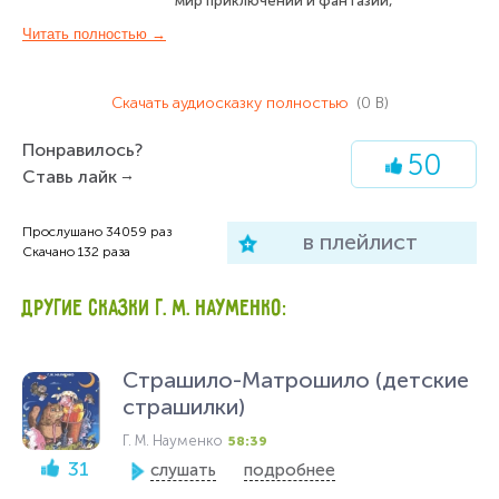
мир приключений и фантазии,
познаешь много нового и интересного.
Читать полностью →
Некоторые страшилки ранее
публиковались в журналах "Мурзилка",
"Миша" и сказочной газете "Жили-были".
Скачать аудиосказку полностью
(0 B)
Озвучивают:
Понравилось?
50
Лев Дуров
Ставь лайк
Александр Леньков
Евгений Киндинов
Прослушано
34059
раз
в плейлист
Рогволд Суховерко
Скачано
132
раза
Александра Покровская
Александр Быков
ДРУГИЕ СКАЗКИ Г. М. НАУМЕНКО:
Дмитрий Филимонов
Зинаида Андреева
Олег Мартьянов
Страшило-Матрошило (детские
страшилки)
Г. М. Науменко
58:39
31
слушать
подробнее