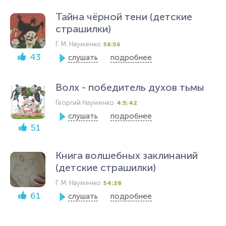
Тайна чёрной тени (детские
страшилки)
Г. М. Науменко
56:56
43
слушать
подробнее
Волх - победитель духов тьмы
Георгий Науменко
4:5:42
слушать
подробнее
51
Книга волшебных заклинаний
(детские страшилки)
Г. М. Науменко
54:28
61
слушать
подробнее