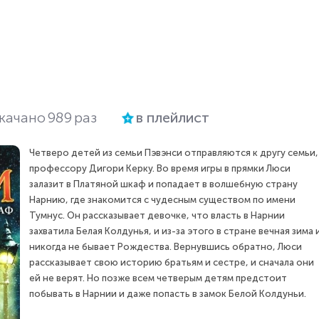
качано
989
раз
в плейлист
Четверо детей из семьи Пэвэнси отправляются к другу семьи,
профессору Дигори Керку. Во время игры в прямки Люси
залазит в Платяной шкаф и попадает в волшебную страну
Нарнию, где знакомится с чудесным существом по имени
Тумнус. Он рассказывает девочке, что власть в Нарнии
захватила Белая Колдунья, и из-за этого в стране вечная зима 
никогда не бывает Рождества. Вернувшись обратно, Люси
рассказывает свою историю братьям и сестре, и сначала они
ей не верят. Но позже всем четверым детям предстоит
побывать в Нарнии и даже попасть в замок Белой Колдуньи.