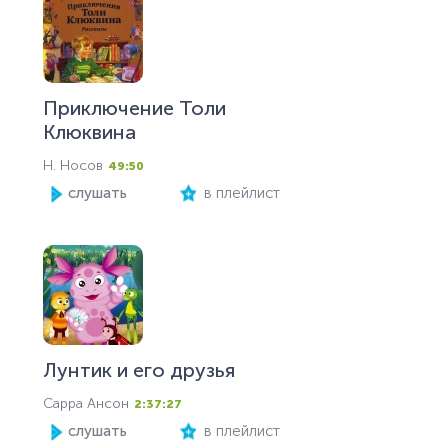
Приключение Толи
Клюквина
Н. Носов
49:50
слушать
в плейлист
Лунтик и его друзья
Сарра Ансон
2:37:27
слушать
в плейлист