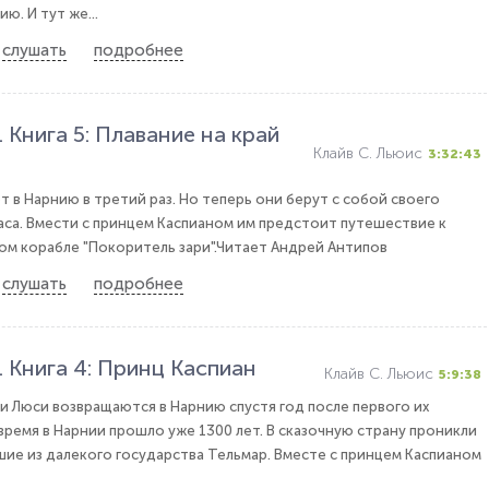
. И тут же...
слушать
подробнее
 Книга 5: Плавание на край
Клайв С. Льюис
3:32:43
 в Нарнию в третий раз. Но теперь они берут с собой своего
са. Вмести с принцем Каспианом им предстоит путешествие к
ом корабле "Покоритель зари".Читает Андрей Антипов
слушать
подробнее
 Книга 4: Принц Каспиан
Клайв С. Льюис
5:9:38
и Люси возвращаются в Нарнию спустя год после первого их
время в Нарнии прошло уже 1300 лет. В сказочную страну проникли
е из далекого государства Тельмар. Вместе с принцем Каспианом