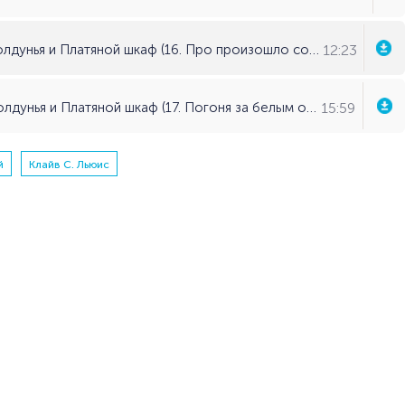
12:23
Хроники Нарнии. Книга 2: Лев, Колдунья и Платяной шкаф (16. Про произошло со статуями) - Клайв С. Льюис
15:59
Хроники Нарнии. Книга 2: Лев, Колдунья и Платяной шкаф (17. Погоня за белым оленем) - Клайв С. Льюис
й
Клайв С. Льюис