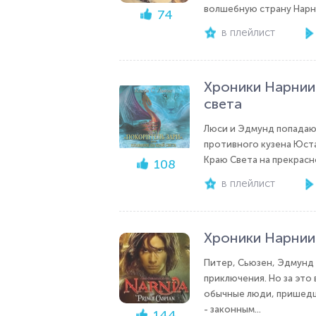
волшебную страну Нарнию
74
в плейлист
Хроники Нарнии.
света
Люси и Эдмунд попадают
противного кузена Юста
Краю Света на прекрасн
108
в плейлист
Хроники Нарнии.
Питер, Сьюзен, Эдмунд 
приключения. Но за это 
обычные люди, пришедши
- законным...
144