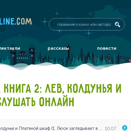
line
.com
пектакли
рассказы
повести
КНИГА 2: ЛЕВ, КОЛДУНЬЯ И
СЛУШАТЬ ОНЛАЙН
10:07
Хроники Нарнии. Книга 2: Лев, Колдунья и Платяной шкаф (1. Люси заглядывает в Платяной шкаф) - Клайв С. Льюис