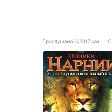
Прослушано
202817
раз
С