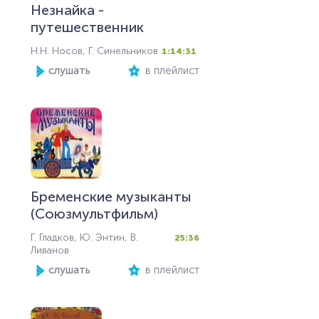
Незнайка -
путешественник
Н.Н. Носов, Г. Синельников
1:14:31
слушать
в плейлист
Бременские музыканты
(Союзмультфильм)
Г. Гладков, Ю. Энтин, В.
25:36
Ливанов
слушать
в плейлист