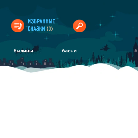
Избранные
сказки
(0)
былины
басни