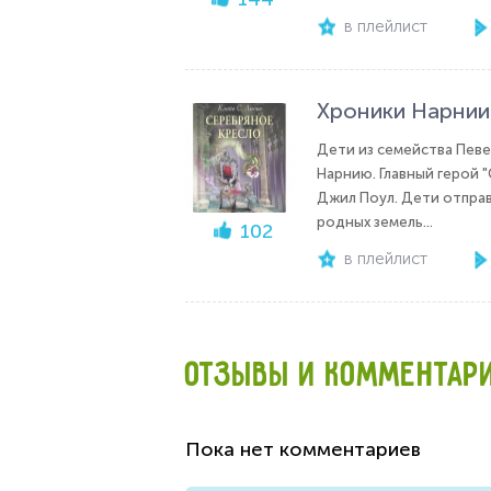
в плейлист
Хроники Нарнии.
Дети из семейства Певе
Нарнию. Главный герой "
Джил Поул. Дети отправ
родных земель...
102
в плейлист
ОТЗЫВЫ И КОММЕНТАР
Пока нет комментариев