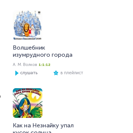
Волшебник
изумрудного города
А. М. Волков
1:1:12
слушать
в плейлист
и
Как на Незнайку упал
кусок солнца