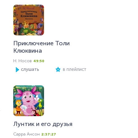
Приключение Толи
Клюквина
Н. Носов
49:50
слушать
в плейлист
Лунтик и его друзья
Сарра Ансон
2:37:27