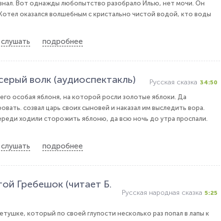
е знал. Вот однажды любопытство разобрало Илью, нет мочи. Он
. Котел оказался волшебным с кристально чистой водой, кто воды
слушать
подробнее
серый волк (аудиоспектакль)
Русская сказка
34:50
него особая яблоня, на которой росли золотые яблоки. Да
овать. созвал царь своих сыновей и наказал им выследить вора.
реди ходили сторожить яблоню, да всю ночь до утра проспали.
слушать
подробнее
ой Гребешок (читает Б.
Русская народная сказка
5:25
етушке, который по своей глупости несколько раз попал в лапы к