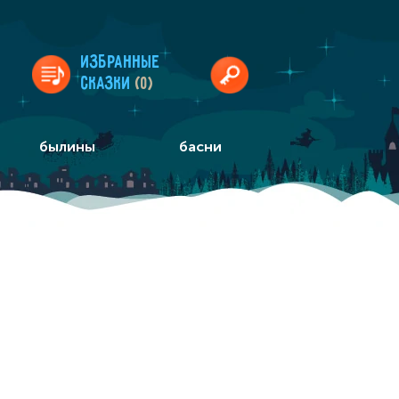
Избранные
сказки
(0)
былины
басни