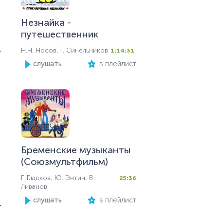
Незнайка -
путешественник
Н.Н. Носов, Г. Синельников
1:14:31
у
слушать
в плейлист
Бременские музыканты
(Союзмультфильм)
Г. Гладков, Ю. Энтин, В.
25:36
Ливанов
слушать
в плейлист
т