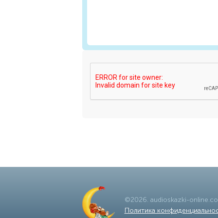
©
2026
.
audioskazki-online.c
Политика конфиденциально