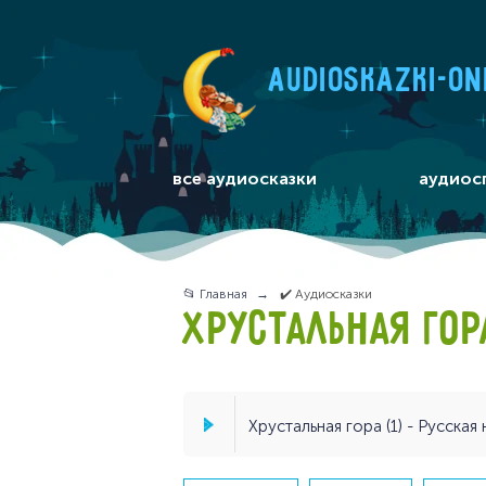
audioskazki-on
все аудиосказки
аудиос
📂 Главная
✔️ Аудиосказки
ХРУСТАЛЬНАЯ ГОР
Хрустальная гора (1) - Русская