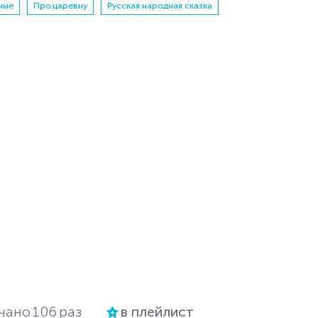
ные
Про царевну
Русская народная сказка
чано
106
раз
в плейлист