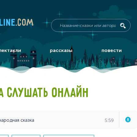
line
.com
пектакли
рассказы
повести
А СЛУШАТЬ ОНЛАЙН
5:59
 народная сказка