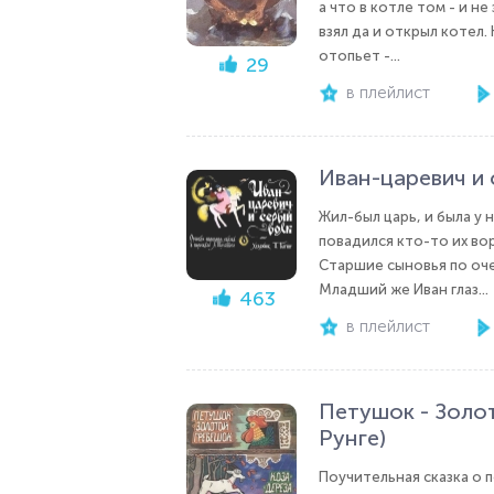
а что в котле том - и н
взял да и открыл котел
отопьет -...
29
в плейлист
Иван-царевич и 
Жил-был царь, и была у 
повадился кто-то их вор
Старшие сыновья по оче
Младший же Иван глаз...
463
в плейлист
Петушок - Золот
Рунге)
Поучительная сказка о п