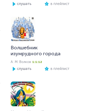
слушать
в плейлист
Волшебник
изумрудного города
А. М. Волков
1:1:12
слушать
в плейлист