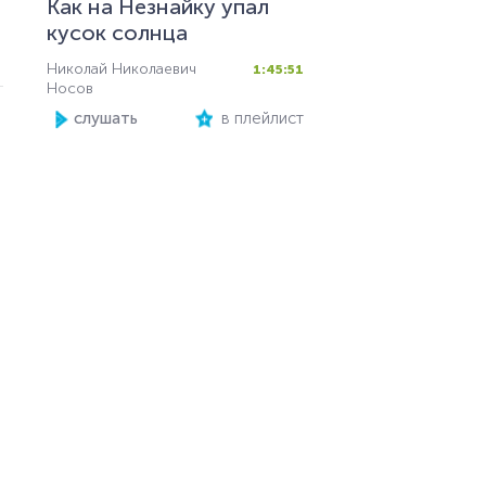
Как на Незнайку упал
кусок солнца
Николай Николаевич
1:45:51
Носов
слушать
в плейлист