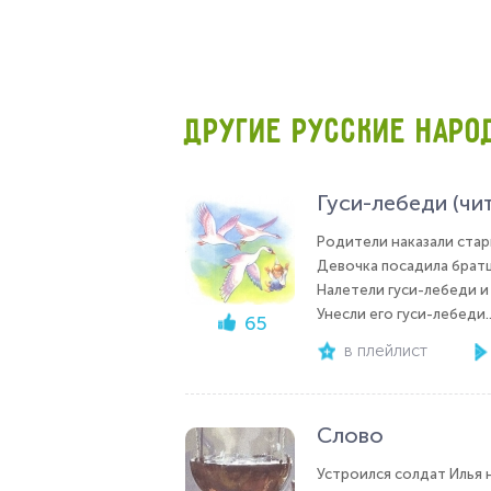
ДРУГИЕ РУССКИЕ НАРО
Гуси-лебеди (чи
Родители наказали стар
Девочка посадила братца
Налетели гуси-лебеди и 
Унесли его гуси-лебеди..
65
в плейлист
Слово
Устроился солдат Илья 