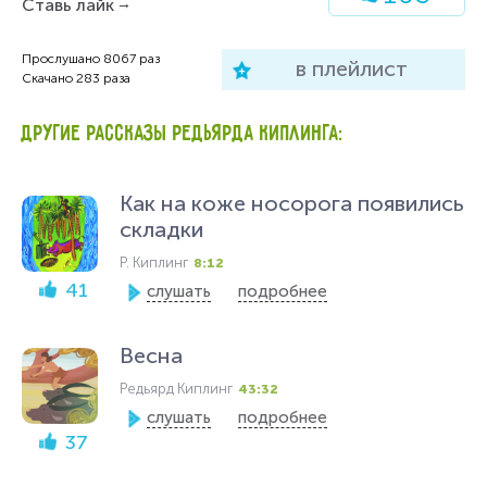
Ставь лайк
Прослушано
8067
раз
в плейлист
Скачано
283
раза
ДРУГИЕ РАССКАЗЫ РЕДЬЯРДА КИПЛИНГА:
Как на коже носорога появились
складки
Р. Киплинг
8:12
41
слушать
подробнее
Весна
Редьярд Киплинг
43:32
слушать
подробнее
37