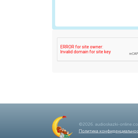
©
2026
.
audioskazki-online.c
Политика конфиденциально