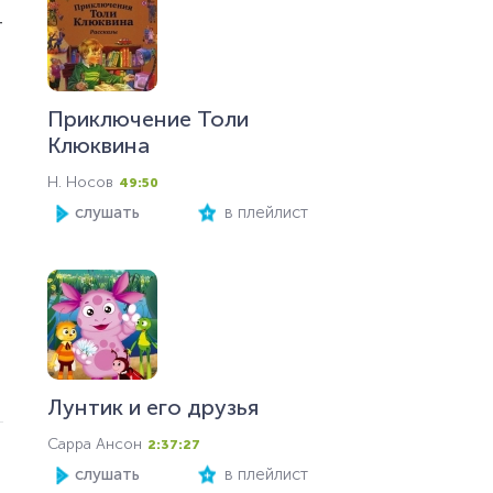
т
Приключение Толи
Клюквина
Н. Носов
49:50
слушать
в плейлист
Лунтик и его друзья
Сарра Ансон
2:37:27
слушать
в плейлист