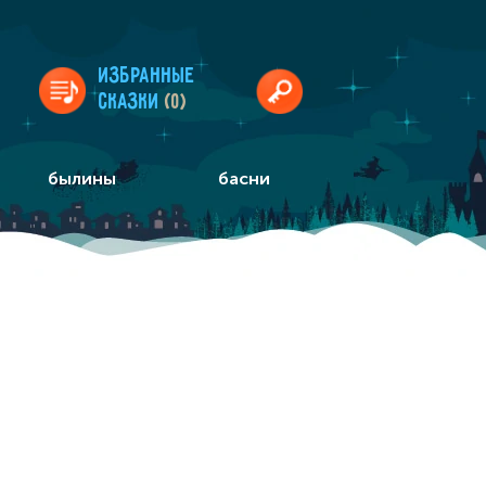
Избранные
сказки
(0)
былины
басни