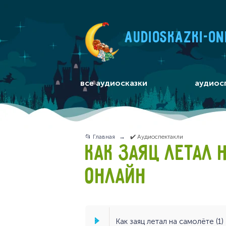
audioskazki-on
все аудиосказки
аудиос
📂 Главная
✔️ Аудиоспектакли
КАК ЗАЯЦ ЛЕТАЛ 
ОНЛАЙН
Как заяц летал на самолёте (1) 