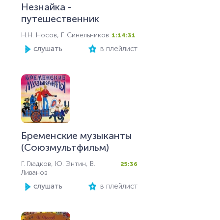
Незнайка -
путешественник
Н.Н. Носов, Г. Синельников
1:14:31
слушать
в плейлист
Бременские музыканты
(Союзмультфильм)
Г. Гладков, Ю. Энтин, В.
25:36
Ливанов
слушать
в плейлист