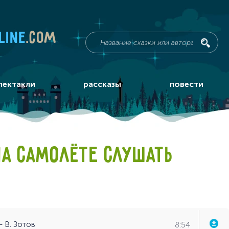
line
.com
пектакли
рассказы
повести
НА САМОЛЁТЕ СЛУШАТЬ
8:54
- В. Зотов