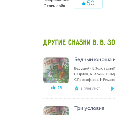
50
Ставь лайк
ДРУГИЕ СКАЗКИ В. В. ЗО
Бедный юноша и
Ведущий - В.ЗолотухинИс
Н.Орлов, А.Блохин, Н.Фе
С.Прокофьева, Н.Римско
19
в плейлист
Три условия