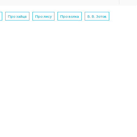
Про зайца
Про лису
Про волка
В. В. Зотов