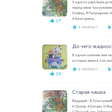
У одного царя была дочь
перед ними три условия.
Н.Швец, В.Полупарнев, 
А.Хачатуряна,...
17
в плейлист
До чего жаднос
В одном селении жил чел
которые жили в том селе
в плейлист
19
Старая чашка
Ведущий - В.ЗолотухинИс
Н.Орлов, А.Блохин, Н.Фе
С.Прокофьева, Н.Римско