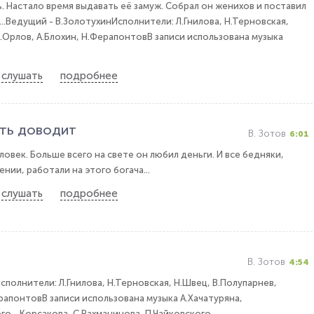
. Настало время выдавать её замуж. Собрал он женихов и поставил
..Ведущий - В.ЗолотухинИсполнители: Л.Гнилова, Н.Терновская,
Н.Орлов, А.Блохин, Н.ФерапонтовВ записи использована музыка
слушать
подробнее
ть доводит
В. Зотов
6:01
овек. Больше всего на свете он любил деньги. И все бедняки,
нии, работали на этого богача...
слушать
подробнее
В. Зотов
4:54
полнители: Л.Гнилова, Н.Терновская, Н.Швец, В.Полупарнев,
рапонтовВ записи использована музыка А.Хачатуряна,
го - Корсакова, С.Рахманинова, П.Чайковского