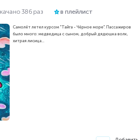
качано
386
раз
в плейлист
Самолёт летел курсом "Тайга - Чёрное море". Пассажиров
было много: медведица с сыном, добрый дядюшка волк,
хитрая лисица...
Добавить