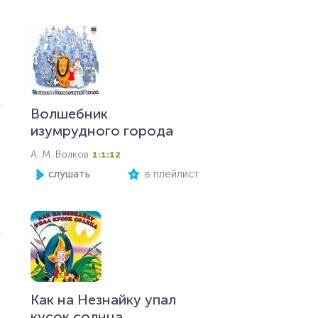
Волшебник
изумрудного города
А. М. Волков
1:1:12
слушать
в плейлист
Как на Незнайку упал
кусок солнца