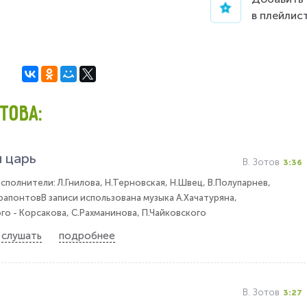
в плейлис
ТОВА:
 царь
В. Зотов
3:36
полнители: Л.Гнилова, Н.Терновская, Н.Швец, В.Полупарнев,
рапонтовВ записи использована музыка А.Хачатуряна,
го - Корсакова, С.Рахманинова, П.Чайковского
слушать
подробнее
В. Зотов
3:27