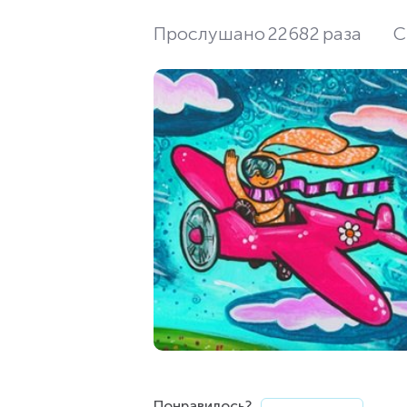
Прослушано
22682
раза
С
Понравилось?