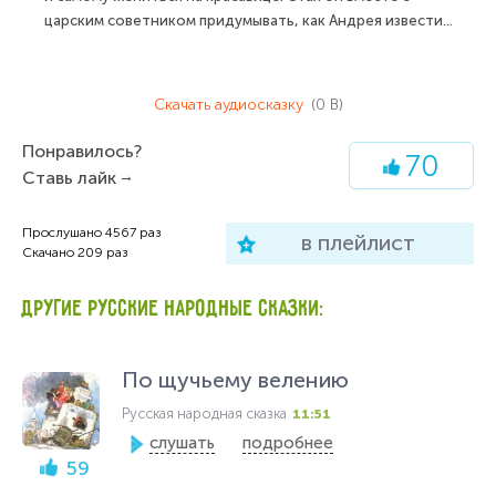
царским советником придумывать, как Андрея извести...
Скачать аудиосказку
(0 B)
Понравилось?
70
Ставь лайк
Прослушано
4567
раз
в плейлист
Скачано
209
раз
ДРУГИЕ РУССКИЕ НАРОДНЫЕ СКАЗКИ:
По щучьему велению
Русская народная сказка
11:51
слушать
подробнее
59