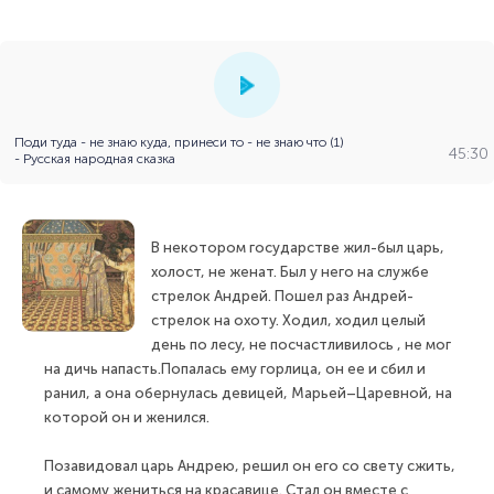
Поди туда - не знаю куда, принеси то - не знаю что (1)
45:30
- Русская народная сказка
В некотором государстве жил-был царь,
холост, не женат. Был у него на службе
стрелок Андрей. Пошел раз Андрей-
стрелок на охоту. Ходил, ходил целый
день по лесу, не посчастливилось , не мог
на дичь напасть.Попалась ему горлица, он ее и сбил и
ранил, а она обернулась девицей, Марьей–Царевной, на
которой он и женился.
Позавидовал царь Андрею, решил он его со свету сжить,
и самому жениться на красавице. Стал он вместе с