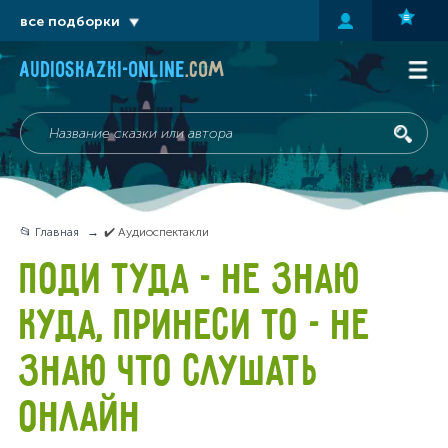
все подборки
audioskazki-online
.com
📂 Главная
✔️ Аудиоспектакли
ПОДИ ТУДА - НЕ ЗНАЮ
КУДА, ПРИНЕСИ ТО - НЕ
ЗНАЮ ЧТО СЛУШАТЬ
ОНЛАЙН