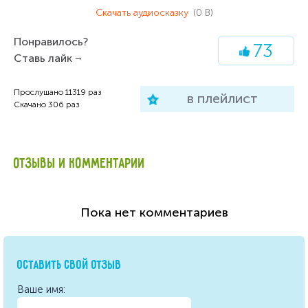
Скачать аудиосказку
(0 B)
Понравилось?
Композитор М. Парцхаладзе
73
Ставь лайк
Действующие лица и исполнители:
Мальчик – Т.Мурина
Прослушано
11319
раз
в плейлист
Карлсон – С. Мишулин
Скачано
306
раз
Большой детский хор Всесоюзного
радио и Центрального телевидения.
ОТЗЫВЫ И КОММЕНТАРИИ
Художественный руководитель В.
Попов
Инструментальный ансамбль, дирижер
К. Кримец
Пока нет комментариев
Режиссер И. Мироненко
Редактор М. Бутырская
ОСТАВИТЬ СВОЙ ОТЗЫВ
Ваше имя: