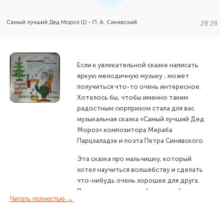
Самый лучший Дед Мороз (1) - П. А. Синявский
28:28
Если к увлекательной сказке написать
яркую мелодичную музыку , может
получиться что-то очень интересное.
Хотелось бы, чтобы именно таким
радостным сюрпризом стала для вас
музыкальная сказка «Самый лучший Дед
Мороз» композитора Мераба
Парцхаладзе и поэта Петра Синявского.
Эта сказка про мальчишку, который
хотел научиться волшебству и сделать
что-нибудь очень хорошее для друга.
Поэтому и ваш старый знакомый -
Читать полностью →
летающий человечек Карлсон охотно
помогает мальчишке.