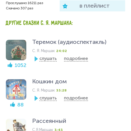
Прослушано
16211
раз
в плейлист
Скачано
307
раз
ДРУГИЕ СКАЗКИ С. Я. МАРШАКА:
Теремок (аудиоспектакль)
С. Я. Маршак
24:02
слушать
подробнее
1052
Кошкин дом
С. Я. Маршак
33:28
слушать
подробнее
88
Рассеянный
С.Я.Маршак
3:43